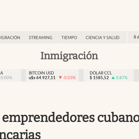
8 
IGRACIÓN
STREAMING
TIEMPO
CIENCIA Y SALUD
Inmigración
NA
BITCOIN USD
DÓLAR CCL
0.00
%
u$s
64.927,11
-0.03
%
$
1585,52
0.87
%
s emprendedores cubanos
ncarias