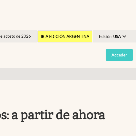
de agosto de 2026
IR A EDICIÓN ARGENTINA
Edición:
USA
Argentina
Acceder
España
México
USA
Colombia
Uruguay
: a partir de ahora