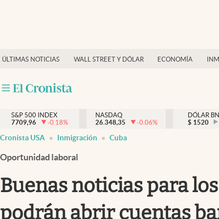
Últimas Noticias
Finanzas y economía
ÚLTIMAS NOTICIAS
WALL STREET Y DÓLAR
ECONOMÍA
INM
Wall Street y dólar
Inmigración
Trending
S&P 500 INDEX
NASDAQ
DÓLAR B
7709,96
-0.18
%
26.348,35
-0.06
%
$
1520
Tiempo
Cronista USA
Inmigración
Cuba
Ciencia y salud
Oportunidad laboral
Espiritual
Buenas noticias para lo
Streaming
podrán abrir cuentas ba
PC y mobile