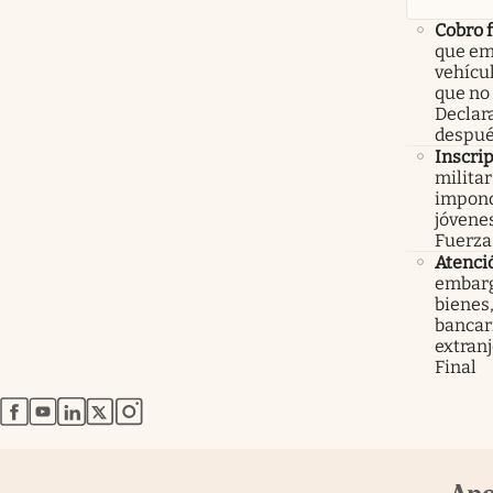
Cobro 
que em
vehícu
que no
Declar
despué
Inscri
militar
impond
jóvenes
Fuerza
Atenci
embarg
bienes,
bancari
extranj
Final
abre en nueva pestaña
abre en nueva pestaña
abre en nueva pestaña
abre en nueva pestaña
abre en nueva pestaña