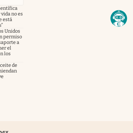
ientífica
 vida no es
e está
s”
dos Unidos
on permiso
asaporte a
er el
n los
aceite de
omiendan
ve