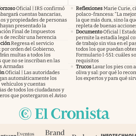
forzoso
Oficial | IRS confirmó
Reflexiones
Marie Curie, c
bargará cuentas bancarias,
polaco-francesa: “La mejor
los y propiedades de personas
la que más dura, sino la qu
 hayan presentado la
repleta de buenas accione
ación Final de Impuestos
Documento
Oficial | Esta
s de recibir una herencia
permite la estadía legal c
pción
Regresa el servicio
de trabajo sin visa en el p
: por orden del Gobierno,
todos los que puedan obten
rán multas a todos los
Formulario I-551: cuáles so
 que no se inscriban en las
requisitos
s Armadas
Trucos
Lavar los pies con 
ón
Oficial | Las autoridades
oliva y sal: por qué lo rec
an automáticamente los
los expertos y para qué sir
 vehículos y cuentas
as de todos los ciudadanos y
eros que postergaron el Aviso