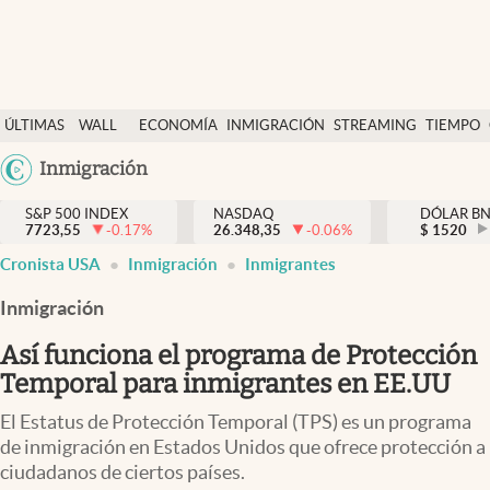
Últimas Noticias
ÚLTIMAS
WALL
ECONOMÍA
INMIGRACIÓN
STREAMING
TIEMPO
Finanzas y economía
NOTICIAS
STREET
Argentina
Inmigración
Wall Street y dólar
Y
España
Inmigración
DÓLAR
S&P 500 INDEX
NASDAQ
DÓLAR B
7723,55
-0.17
%
26.348,35
-0.06
%
México
$
1520
Trending
Cronista USA
Inmigración
Inmigrantes
USA
Tiempo
Colombia
Inmigración
Uruguay
Ciencia y salud
Así funciona el programa de Protección
Espiritual
Temporal para inmigrantes en EE.UU
Streaming
El Estatus de Protección Temporal (TPS) es un programa
de inmigración en Estados Unidos que ofrece protección a
PC y mobile
ciudadanos de ciertos países.