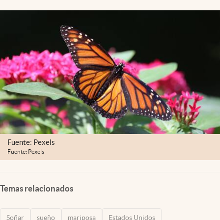
Lifestyle
USA
Fuente: Pexels
Fuente: Pexels
Temas relacionados
Soñar
sueño
mariposa
Estados Unidos