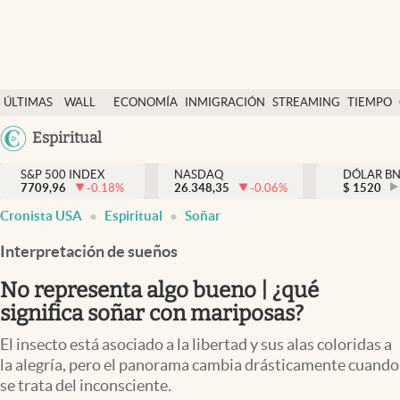
Últimas Noticias
ÚLTIMAS
WALL
ECONOMÍA
INMIGRACIÓN
STREAMING
TIEMPO
Finanzas y economía
NOTICIAS
STREET
Argentina
Espiritual
Wall Street y dólar
Y
España
Inmigración
DÓLAR
S&P 500 INDEX
NASDAQ
DÓLAR B
7709,96
-0.18
%
26.348,35
-0.06
%
México
$
1520
Trending
Cronista USA
Espiritual
Soñar
USA
Tiempo
Colombia
Interpretación de sueños
Uruguay
Ciencia y salud
No representa algo bueno | ¿qué
Espiritual
significa soñar con mariposas?
Streaming
El insecto está asociado a la libertad y sus alas coloridas a
la alegría, pero el panorama cambia drásticamente cuando
PC y mobile
se trata del inconsciente.