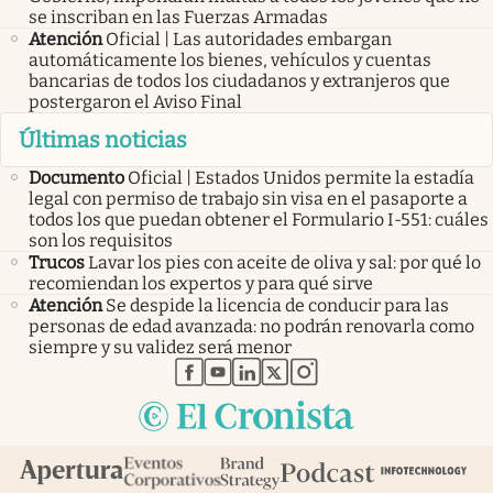
se inscriban en las Fuerzas Armadas
Atención
Oficial | Las autoridades embargan
automáticamente los bienes, vehículos y cuentas
bancarias de todos los ciudadanos y extranjeros que
postergaron el Aviso Final
Últimas noticias
Documento
Oficial | Estados Unidos permite la estadía
legal con permiso de trabajo sin visa en el pasaporte a
todos los que puedan obtener el Formulario I-551: cuáles
son los requisitos
Trucos
Lavar los pies con aceite de oliva y sal: por qué lo
recomiendan los expertos y para qué sirve
Atención
Se despide la licencia de conducir para las
personas de edad avanzada: no podrán renovarla como
siempre y su validez será menor
abre en nueva pestaña
abre en nueva pestaña
abre en nueva pestaña
abre en nueva pestaña
abre en nueva pestaña