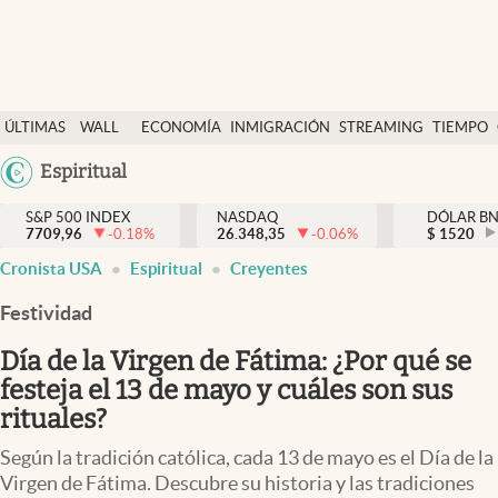
Últimas Noticias
ÚLTIMAS
WALL
ECONOMÍA
INMIGRACIÓN
STREAMING
TIEMPO
Finanzas y economía
NOTICIAS
STREET
Argentina
Espiritual
Wall Street y dólar
Y
España
Inmigración
DÓLAR
S&P 500 INDEX
NASDAQ
DÓLAR B
7709,96
-0.18
%
26.348,35
-0.06
%
México
$
1520
Trending
Cronista USA
Espiritual
Creyentes
USA
Tiempo
Colombia
Festividad
Uruguay
Ciencia y salud
Día de la Virgen de Fátima: ¿Por qué se
Espiritual
festeja el 13 de mayo y cuáles son sus
rituales?
Streaming
Según la tradición católica, cada 13 de mayo es el Día de la
PC y mobile
Virgen de Fátima. Descubre su historia y las tradiciones