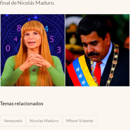
final de Nicolás Maduro.
Lifestyle
USA
Temas relacionados
Venezuela
Nicolas Maduro
Mhoni Vidente