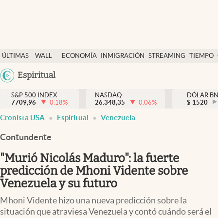
Últimas Noticias
ÚLTIMAS
WALL
ECONOMÍA
INMIGRACIÓN
STREAMING
TIEMPO
Finanzas y economía
NOTICIAS
STREET
Argentina
Espiritual
Wall Street y dólar
Y
España
Inmigración
DÓLAR
S&P 500 INDEX
NASDAQ
DÓLAR B
7709,96
-0.18
%
26.348,35
-0.06
%
México
$
1520
Trending
Cronista USA
Espiritual
Venezuela
USA
Tiempo
Colombia
Contundente
Uruguay
Ciencia y salud
"Murió Nicolás Maduro": la fuerte
Espiritual
predicción de Mhoni Vidente sobre
Venezuela y su futuro
Streaming
Mhoni Vidente hizo una nueva predicción sobre la
PC y mobile
situación que atraviesa Venezuela y contó cuándo será el