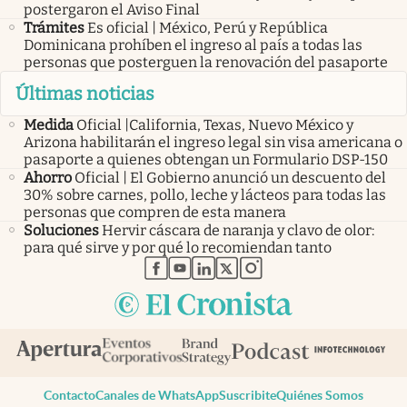
postergaron el Aviso Final
Trámites
Es oficial | México, Perú y República
Dominicana prohíben el ingreso al país a todas las
personas que posterguen la renovación del pasaporte
Últimas noticias
Medida
Oficial |California, Texas, Nuevo México y
Arizona habilitarán el ingreso legal sin visa americana o
pasaporte a quienes obtengan un Formulario DSP-150
Ahorro
Oficial | El Gobierno anunció un descuento del
30% sobre carnes, pollo, leche y lácteos para todas las
personas que compren de esta manera
Soluciones
Hervir cáscara de naranja y clavo de olor:
para qué sirve y por qué lo recomiendan tanto
abre en nueva pestaña
abre en nueva pestaña
abre en nueva pestaña
abre en nueva pestaña
abre en nueva pestaña
Contacto
Canales de WhatsApp
Suscribite
Quiénes Somos