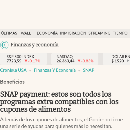
Últimas Noticias
ÚLTIMAS
WALL
ECONOMÍA
INMIGRACIÓN
STREAMING
TIEMPO
Finanzas y economía
NOTICIAS
STREET
Argentina
Finanzas y economía
Wall Street y dólar
Y
España
Inmigración
DÓLAR
S&P 500 INDEX
NASDAQ
DÓLAR B
7723,55
-0.17
%
26.363,44
-0.83
%
México
$
1520
Trending
Cronista USA
Finanzas Y Economía
SNAP
USA
Tiempo
Colombia
Beneficios
Uruguay
Ciencia y salud
SNAP payment: estos son todos los
Espiritual
programas extra compatibles con los
cupones de alimentos
Streaming
Además de los cupones de alimentos, el Gobierno tiene
PC y mobile
una serie de ayudas para quienes más lo necesitan.