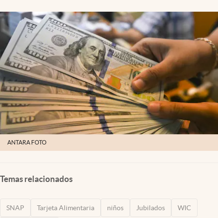
Lifestyle
USA
ANTARA FOTO
Temas relacionados
SNAP
Tarjeta Alimentaria
niños
Jubilados
WIC