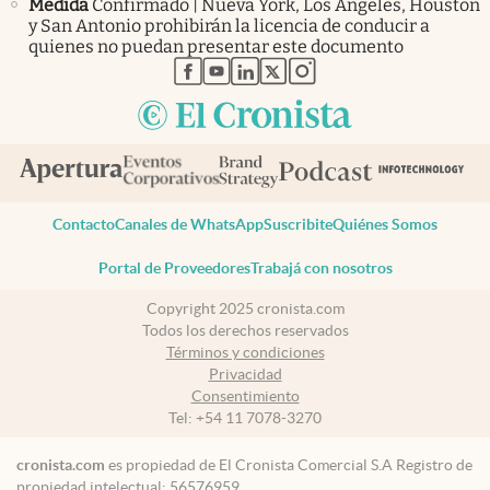
Medida
Confirmado | Nueva York, Los Ángeles, Houston
y San Antonio prohibirán la licencia de conducir a
quienes no puedan presentar este documento
abre en nueva pestaña
abre en nueva pestaña
abre en nueva pestaña
abre en nueva pestaña
abre en nueva pestaña
Contacto
Canales de WhatsApp
Suscribite
Quiénes Somos
Portal de Proveedores
Trabajá con nosotros
Copyright 2025 cronista.com
Todos los derechos reservados
Términos y condiciones
Privacidad
Consentimiento
Tel:
+54 11 7078-3270
cronista.com
es propiedad de El Cronista Comercial S.A Registro de
propiedad intelectual: 56576959