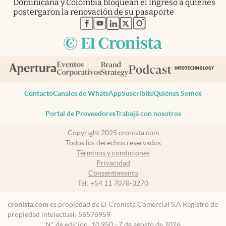
Dominicana y Colombia bloquean el ingreso a quienes
postergaron la renovación de su pasaporte
abre en nueva pestaña
abre en nueva pestaña
abre en nueva pestaña
abre en nueva pestaña
abre en nueva pestaña
Contacto
Canales de WhatsApp
Suscribite
Quiénes Somos
Portal de Proveedores
Trabajá con nosotros
Copyright 2025 cronista.com
Todos los derechos reservados
Términos y condiciones
Privacidad
Consentimiento
Tel:
+54 11 7078-3270
cronista.com
es propiedad de El Cronista Comercial S.A Registro de
propiedad intelectual: 56576959
N° de edición: 10.950 - 7 de agosto de 2026