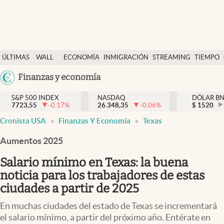
Últimas Noticias
ÚLTIMAS
WALL
ECONOMÍA
INMIGRACIÓN
STREAMING
TIEMPO
Finanzas y economía
NOTICIAS
STREET
Argentina
Finanzas y economía
Wall Street y dólar
Y
España
Inmigración
DÓLAR
S&P 500 INDEX
NASDAQ
DÓLAR B
7723,55
-0.17
%
26.348,35
-0.06
%
México
$
1520
Trending
Cronista USA
Finanzas Y Economía
Texas
USA
Tiempo
Colombia
Aumentos 2025
Uruguay
Ciencia y salud
Salario mínimo en Texas: la buena
Espiritual
noticia para los trabajadores de estas
ciudades a partir de 2025
Streaming
En muchas ciudades del estado de Texas se incrementará
PC y mobile
el salario mínimo, a partir del próximo año. Entérate en