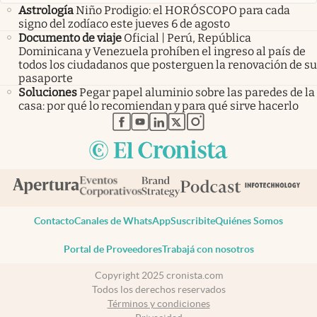
Astrología
Niño Prodigio: el HORÓSCOPO para cada
signo del zodíaco este jueves 6 de agosto
Documento de viaje
Oficial | Perú, República
Dominicana y Venezuela prohíben el ingreso al país de
todos los ciudadanos que posterguen la renovación de su
pasaporte
Soluciones
Pegar papel aluminio sobre las paredes de la
casa: por qué lo recomiendan y para qué sirve hacerlo
abre en nueva pestaña
abre en nueva pestaña
abre en nueva pestaña
abre en nueva pestaña
abre en nueva pestaña
Contacto
Canales de WhatsApp
Suscribite
Quiénes Somos
Portal de Proveedores
Trabajá con nosotros
Copyright 2025 cronista.com
Todos los derechos reservados
Términos y condiciones