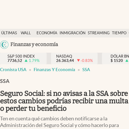
Últimas Noticias
ÚLTIMAS
WALL
ECONOMÍA
INMIGRACIÓN
STREAMING
TIEMPO
Finanzas y economía
NOTICIAS
STREET
Argentina
Finanzas y economía
Wall Street y dólar
Y
España
Inmigración
DÓLAR
S&P 500 INDEX
NASDAQ
DÓLAR B
7736,52
1.79
%
26.363,44
-0.83
%
México
$
1520
Trending
Cronista USA
Finanzas Y Economía
SSA
USA
Tiempo
Colombia
SSA
Uruguay
Ciencia y salud
Seguro Social: si no avisas a la SSA sobre
Espiritual
estos cambios podrías recibir una multa
o perder tu beneficio
Streaming
Ten en cuenta qué cambios deben notificarse a la
PC y mobile
Administración del Seguro Social y cómo hacerlo para