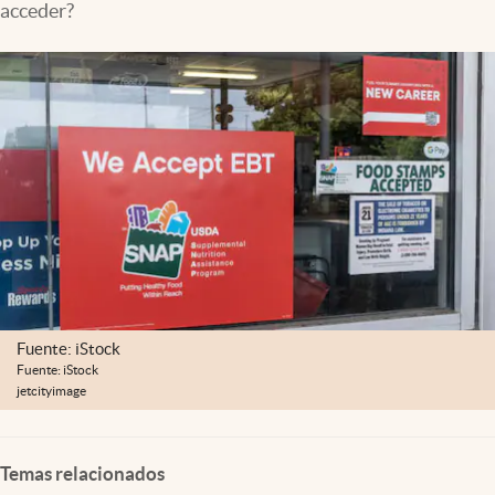
acceder?
Lifestyle
USA
Fuente: iStock
Fuente: iStock
jetcityimage
Temas relacionados