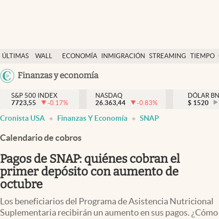
Últimas Noticias
ÚLTIMAS
WALL
ECONOMÍA
INMIGRACIÓN
STREAMING
TIEMPO
Finanzas y economía
NOTICIAS
STREET
Argentina
Finanzas y economía
Wall Street y dólar
Y
España
Inmigración
DÓLAR
S&P 500 INDEX
NASDAQ
DÓLAR B
7723,55
-0.17
%
26.363,44
-0.83
%
México
$
1520
Trending
Cronista USA
Finanzas Y Economía
SNAP
USA
Tiempo
Colombia
Calendario de cobros
Uruguay
Ciencia y salud
Pagos de SNAP: quiénes cobran el
Espiritual
primer depósito con aumento de
octubre
Streaming
Los beneficiarios del Programa de Asistencia Nutricional
PC y mobile
Suplementaria recibirán un aumento en sus pagos. ¿Cómo