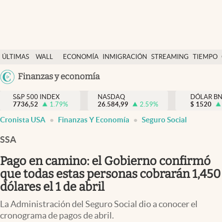
Últimas Noticias
ÚLTIMAS
WALL
ECONOMÍA
INMIGRACIÓN
STREAMING
TIEMPO
Finanzas y economía
NOTICIAS
STREET
Argentina
Finanzas y economía
Wall Street y dólar
Y
España
Inmigración
DÓLAR
S&P 500 INDEX
NASDAQ
DÓLAR B
7736,52
1.79
%
26.584,99
2.59
%
México
$
1520
Trending
Cronista USA
Finanzas Y Economía
Seguro Social
USA
Tiempo
Colombia
SSA
Uruguay
Ciencia y salud
Pago en camino: el Gobierno confirmó
Espiritual
que todas estas personas cobrarán 1,450
dólares el 1 de abril
Streaming
La Administración del Seguro Social dio a conocer el
PC y mobile
cronograma de pagos de abril.