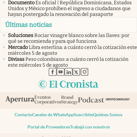
Documento
Es oficial | República Dominicana, Estados
Unidos y México prohíben el ingreso a ciudadanos que
hayan postergado la renovación del pasaporte
Últimas noticias
Soluciones
Rociar vinagre blanco sobre las llaves: por
qué se recomienda y para qué funciona
Mercado
Libra esterlina: a cuánto cerró la cotización este
miércoles 5 de agosto
Divisas
Peso colombiano: a cuánto cerró la cotización
este miércoles 5 de agosto
abre en nueva pestaña
abre en nueva pestaña
abre en nueva pestaña
abre en nueva pestaña
abre en nueva pestaña
Contacto
Canales de WhatsApp
Suscribite
Quiénes Somos
Portal de Proveedores
Trabajá con nosotros