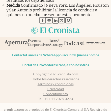
resultado los dejó helados
Medida
Confirmado | Nueva York, Los Ángeles, Houston
y San Antonio prohibirán la licencia de conducir a
quienes no puedan presentar este documento
abre en nueva pestaña
abre en nueva pestaña
abre en nueva pestaña
abre en nueva pestaña
abre en nueva pestaña
Contacto
Canales de WhatsApp
Suscribite
Quiénes Somos
Portal de Proveedores
Trabajá con nosotros
Copyright 2025 cronista.com
Todos los derechos reservados
Términos y condiciones
Privacidad
Consentimiento
Tel:
+54 11 7078-3270
cronista.com
es propiedad de El Cronista Comercial S.A Registro de