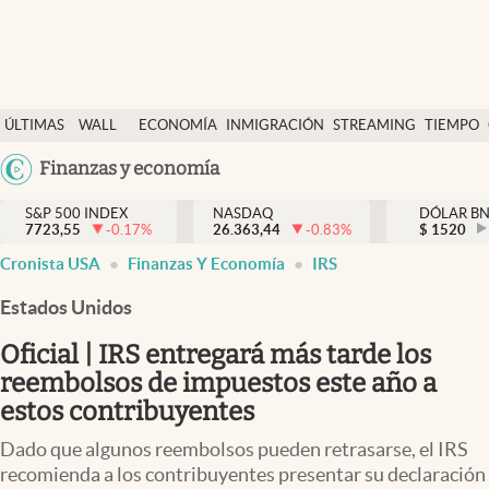
Últimas Noticias
ÚLTIMAS
WALL
ECONOMÍA
INMIGRACIÓN
STREAMING
TIEMPO
Finanzas y economía
NOTICIAS
STREET
Argentina
Finanzas y economía
Wall Street y dólar
Y
España
Inmigración
DÓLAR
S&P 500 INDEX
NASDAQ
DÓLAR B
7723,55
-0.17
%
26.363,44
-0.83
%
México
$
1520
Trending
Cronista USA
Finanzas Y Economía
IRS
USA
Tiempo
Colombia
Estados Unidos
Uruguay
Ciencia y salud
Oficial | IRS entregará más tarde los
Espiritual
reembolsos de impuestos este año a
estos contribuyentes
Streaming
Dado que algunos reembolsos pueden retrasarse, el IRS
PC y mobile
recomienda a los contribuyentes presentar su declaración