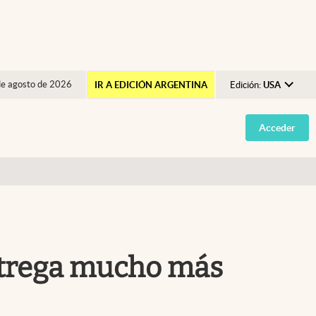
de agosto de 2026
IR A EDICIÓN ARGENTINA
Edición:
USA
Argentina
Acceder
España
México
USA
Colombia
Uruguay
entrega mucho más