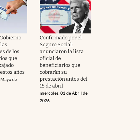
l Gobierno
Confirmado por el
 las
Seguro Social:
es de los
anunciaron la lista
rios que
oficial de
bajado
beneficiarios que
estos años
cobrarán su
prestación antes del
e Mayo de
15 de abril
miércoles, 01 de Abril de
2026