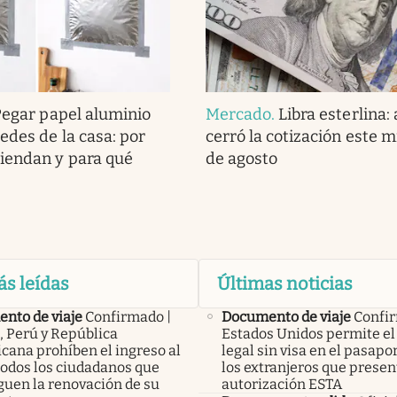
Pegar papel aluminio
Mercado
.
Libra esterlina:
edes de la casa: por
cerró la cotización este m
iendan y para qué
de agosto
o
ás leídas
Últimas noticias
nto de viaje
Confirmado |
Documento de viaje
Confir
, Perú y República
Estados Unidos permite el
cana prohíben el ingreso al
legal sin visa en el pasapo
todos los ciudadanos que
los extranjeros que presen
guen la renovación de su
autorización ESTA