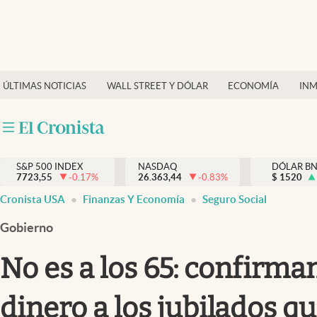
Últimas Noticias
Finanzas y economía
ÚLTIMAS NOTICIAS
WALL STREET Y DÓLAR
ECONOMÍA
INM
Wall Street y dólar
Inmigración
Trending
S&P 500 INDEX
NASDAQ
DÓLAR B
7723,55
-0.17
%
26.363,44
-0.83
%
$
1520
Tiempo
Cronista USA
Finanzas Y Economía
Seguro Social
Ciencia y salud
Gobierno
Espiritual
No es a los 65: confirm
Streaming
dinero a los jubilados q
PC y mobile