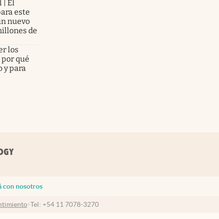
 | El
para este
 un nuevo
illones de
er los
 por qué
 y para
á con nosotros
timiento
Tel:
+54 11 7078-3270