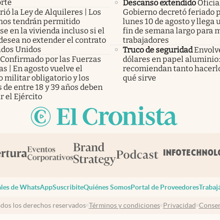
rte
Descanso extendido
Oficial
ió la Ley de Alquileres | Los
Gobierno decretó feriado 
inos tendrán permitido
lunes 10 de agosto y llega
e en la vivienda incluso si el
fin de semana largo para m
desea no extender el contrato
trabajadores
ados Unidos
Truco de seguridad
Envolv
Confirmado por las Fuerzas
dólares en papel aluminio:
s | En agosto vuelve el
recomiendan tanto hacerlo
o militar obligatorio y los
qué sirve
 de entre 18 y 39 años deben
r el Ejército
les de WhatsApp
Suscribite
Quiénes Somos
Portal de Proveedores
Trabaj
dos los derechos reservados
Términos y condiciones
Privacidad
Consen