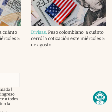
 a cuánto
Divisas
.
Peso colombiano: a cuánto
iércoles 5
cerró la cotización este miércoles 5
de agosto
mado |
 ingreso
rte a todos
ten la