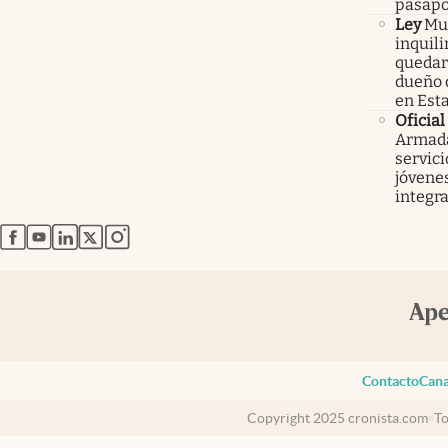
pasapo
Ley
Mur
inquil
quedars
dueño 
en Est
Oficial
Armada
servici
jóvenes
integra
abre en nueva pestaña
abre en nueva pestaña
abre en nueva pestaña
abre en nueva pestaña
abre en nueva pestaña
Contacto
Cana
Copyright 2025 cronista.com
To