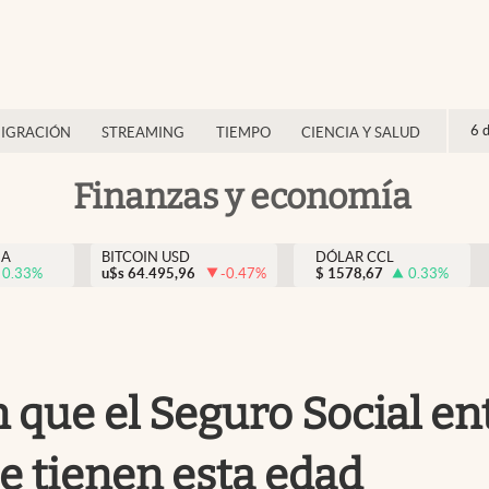
6 
IGRACIÓN
STREAMING
TIEMPO
CIENCIA Y SALUD
Finanzas y economía
NA
BITCOIN USD
DÓLAR CCL
0.33
%
u$s
64.495,96
-0.47
%
$
1578,67
0.33
%
an que el Seguro Social 
ue tienen esta edad