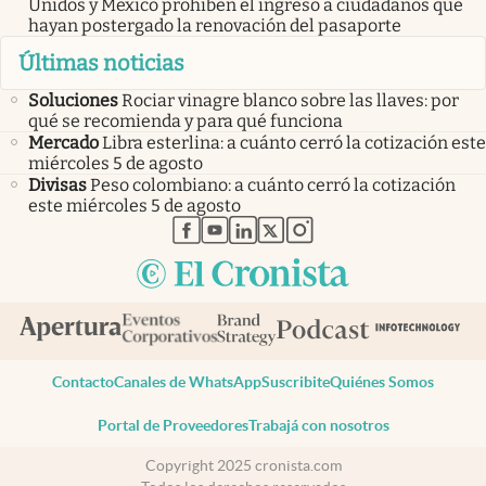
Unidos y México prohíben el ingreso a ciudadanos que
hayan postergado la renovación del pasaporte
Últimas noticias
Soluciones
Rociar vinagre blanco sobre las llaves: por
qué se recomienda y para qué funciona
Mercado
Libra esterlina: a cuánto cerró la cotización este
miércoles 5 de agosto
Divisas
Peso colombiano: a cuánto cerró la cotización
este miércoles 5 de agosto
abre en nueva pestaña
abre en nueva pestaña
abre en nueva pestaña
abre en nueva pestaña
abre en nueva pestaña
Contacto
Canales de WhatsApp
Suscribite
Quiénes Somos
Portal de Proveedores
Trabajá con nosotros
Copyright 2025 cronista.com