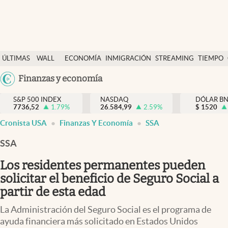
Últimas Noticias
ÚLTIMAS
WALL
ECONOMÍA
INMIGRACIÓN
STREAMING
TIEMPO
Finanzas y economía
NOTICIAS
STREET
Argentina
Finanzas y economía
Wall Street y dólar
Y
España
Inmigración
DÓLAR
S&P 500 INDEX
NASDAQ
DÓLAR B
7736,52
1.79
%
26.584,99
2.59
%
México
$
1520
Trending
Cronista USA
Finanzas Y Economía
SSA
USA
Tiempo
Colombia
SSA
Uruguay
Ciencia y salud
Los residentes permanentes pueden
Espiritual
solicitar el beneficio de Seguro Social a
partir de esta edad
Streaming
La Administración del Seguro Social es el programa de
PC y mobile
ayuda financiera más solicitado en Estados Unidos