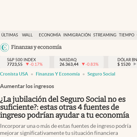
Últimas Noticias
ÚLTIMAS
WALL
ECONOMÍA
INMIGRACIÓN
STREAMING
TIEMPO
Finanzas y economía
NOTICIAS
STREET
Argentina
Finanzas y economía
Wall Street y dólar
Y
España
Inmigración
DÓLAR
S&P 500 INDEX
NASDAQ
DÓLAR B
7723,55
-0.17
%
26.363,44
-0.83
%
México
$
1520
Trending
Cronista USA
Finanzas Y Economía
Seguro Social
USA
Tiempo
Colombia
Aumentar los ingresos
Uruguay
Ciencia y salud
¿La jubilación del Seguro Social no es
Espiritual
suficiente?: estas otras 4 fuentes de
ingreso podrían ayudar a tu economía
Streaming
Incorporar una o más de estas fuentes de ingreso podría
PC y mobile
mejorar significativamente tu situación financiera