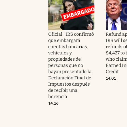
Oficial | IRS confirmó
Refund ap
que embargará
IRS will s
cuentas bancarias,
refunds of
vehículos y
$4,427 to
propiedades de
who claim
personas que no
Earned I
hayan presentado la
Credit
Declaración Final de
14:01
Impuestos después
de recibir una
herencia
14:26