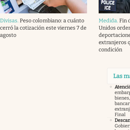
Divisas
.
Peso colombiano: a cuánto
Medida
.
Fin 
cerró la cotización este viernes 7 de
Unidos orde
agosto
deportacione
extranjeros 
condición
Las m
Atenci
embarg
bienes,
bancari
extranj
Final
Descan
Gobier