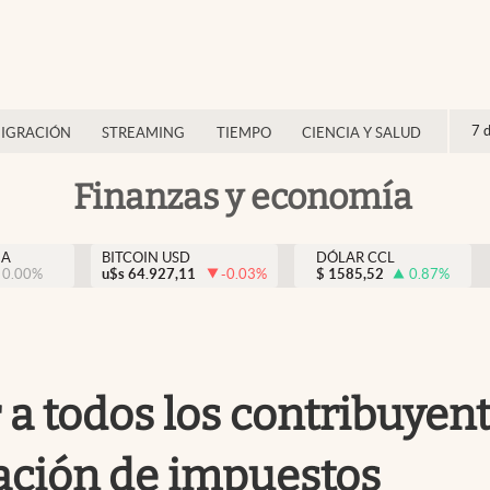
7 
IGRACIÓN
STREAMING
TIEMPO
CIENCIA Y SALUD
Finanzas y economía
NA
BITCOIN USD
DÓLAR CCL
0.00
%
u$s
64.927,11
-0.03
%
$
1585,52
0.87
%
ar a todos los contribuye
ración de impuestos