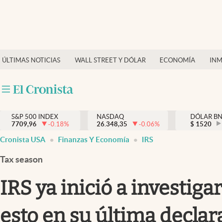
Últimas Noticias
Finanzas y economía
ÚLTIMAS NOTICIAS
WALL STREET Y DÓLAR
ECONOMÍA
INM
Wall Street y dólar
Inmigración
Trending
S&P 500 INDEX
NASDAQ
DÓLAR B
7709,96
-0.18
%
26.348,35
-0.06
%
$
1520
Tiempo
Cronista USA
Finanzas Y Economía
IRS
Ciencia y salud
Tax season
Espiritual
IRS ya inició a investig
Streaming
esto en su última decla
PC y mobile