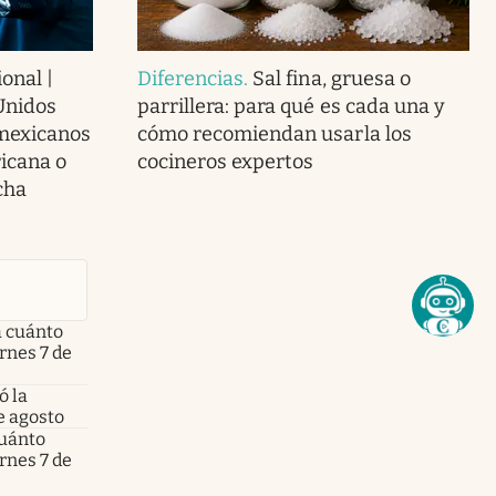
onal |
Diferencias
.
Sal fina, gruesa o
Unidos
parrillera: para qué es cada una y
 mexicanos
cómo recomiendan usarla los
icana o
cocineros expertos
cha
a cuánto
ernes 7 de
ó la
e agosto
cuánto
ernes 7 de