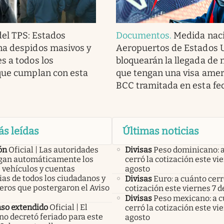
del TPS: Estados
Documentos
.
Medida naci
na despidos masivos y
Aeropuertos de Estados 
s a todos los
bloquearán la llegada de
que cumplan con esta
que tengan una visa amer
BCC tramitada en esta fe
ás leídas
Últimas noticias
ón
Oficial | Las autoridades
Divisas
Peso dominicano: 
an automáticamente los
cerró la cotización este vi
 vehículos y cuentas
agosto
as de todos los ciudadanos y
Divisas
Euro: a cuánto cerr
eros que postergaron el Aviso
cotización este viernes 7 d
Divisas
Peso mexicano: a 
so extendido
Oficial | El
cerró la cotización este vi
no decretó feriado para este
agosto