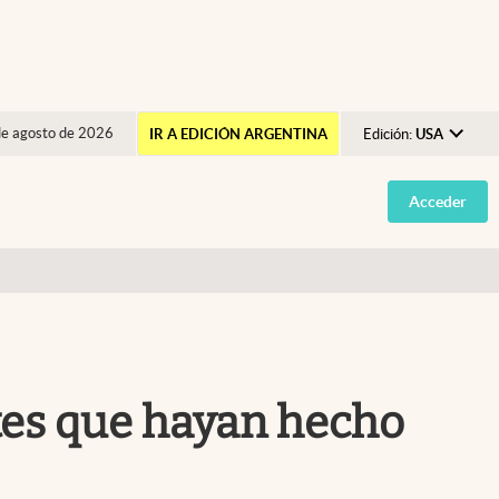
de agosto de 2026
IR A EDICIÓN ARGENTINA
Edición:
USA
Argentina
Acceder
España
México
USA
Colombia
Uruguay
ntes que hayan hecho