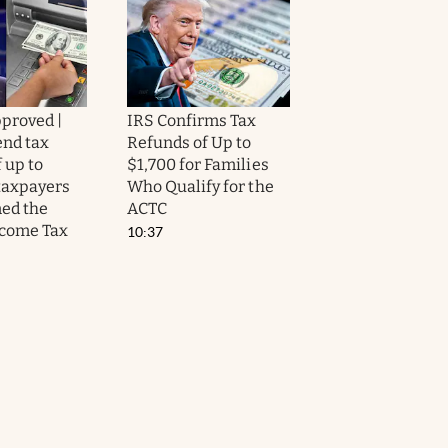
proved |
IRS Confirms Tax
end tax
Refunds of Up to
 up to
$1,700 for Families
 taxpayers
Who Qualify for the
ed the
ACTC
ncome Tax
10:37