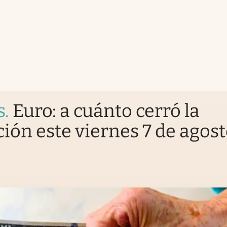
s
.
Euro: a cuánto cerró la
ción este viernes 7 de agos