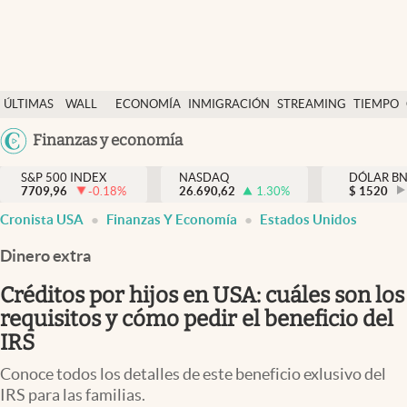
Últimas Noticias
ÚLTIMAS
WALL
ECONOMÍA
INMIGRACIÓN
STREAMING
TIEMPO
Finanzas y economía
NOTICIAS
STREET
Argentina
Finanzas y economía
Wall Street y dólar
Y
España
Inmigración
DÓLAR
S&P 500 INDEX
NASDAQ
DÓLAR B
7709,96
-0.18
%
26.690,62
1.30
%
México
$
1520
Trending
Cronista USA
Finanzas Y Economía
Estados Unidos
USA
Tiempo
Colombia
Dinero extra
Uruguay
Ciencia y salud
Créditos por hijos en USA: cuáles son los
Espiritual
requisitos y cómo pedir el beneficio del
IRS
Streaming
Conoce todos los detalles de este beneficio exlusivo del
PC y mobile
IRS para las familias.