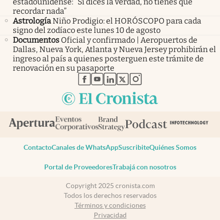
estadounidense: “Si dices la verdad, no tienes que
recordar nada”
Astrología
Niño Prodigio: el HORÓSCOPO para cada
signo del zodíaco este lunes 10 de agosto
Documentos
Oficial y confirmado | Aeropuertos de
Dallas, Nueva York, Atlanta y Nueva Jersey prohibirán el
ingreso al país a quienes posterguen este trámite de
renovación en su pasaporte
abre en nueva pestaña
abre en nueva pestaña
abre en nueva pestaña
abre en nueva pestaña
abre en nueva pestaña
Contacto
Canales de WhatsApp
Suscribite
Quiénes Somos
Portal de Proveedores
Trabajá con nosotros
Copyright 2025 cronista.com
Todos los derechos reservados
Términos y condiciones
Privacidad