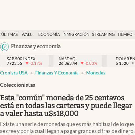
Últimas Noticias
ÚLTIMAS
WALL
ECONOMÍA
INMIGRACIÓN
STREAMING
TIEMPO
Finanzas y economía
NOTICIAS
STREET
Argentina
Finanzas y economía
Wall Street y dólar
Y
España
Inmigración
DÓLAR
S&P 500 INDEX
NASDAQ
DÓLAR B
7723,55
-0.17
%
26.363,44
-0.83
%
México
$
1520
Trending
Cronista USA
Finanzas Y Economía
Monedas
USA
Tiempo
Colombia
Coleccionistas
Uruguay
Ciencia y salud
Esta "común" moneda de 25 centavos
Espiritual
está en todas las carteras y puede llegar
a valer hasta u$s18,000
Streaming
Existe una serie de monedas que es más habitual de lo que
PC y mobile
se cree y por la cual llegan a pagar grandes cifras de dinero.