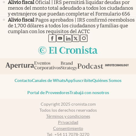
Alivio fiscal
Oficial | IRS permitirá liquidar deudas por
menos del monto total adeudado a todos los ciudadanos
y extranjeros que puedan completar el Formulario 656
Alivio fiscal
Pagos aprobados | IRS confirmó reembolsos
de 1,700 dólares a todos los ciudadanos y familias que
cumplan con los requisitos del ACTC
abre en nueva pestaña
abre en nueva pestaña
abre en nueva pestaña
abre en nueva pestaña
abre en nueva pestaña
Contacto
Canales de WhatsApp
Suscribite
Quiénes Somos
Portal de Proveedores
Trabajá con nosotros
Copyright 2025 cronista.com
Todos los derechos reservados
Términos y condiciones
Privacidad
Consentimiento
Tel:
+54 11 7078-3270