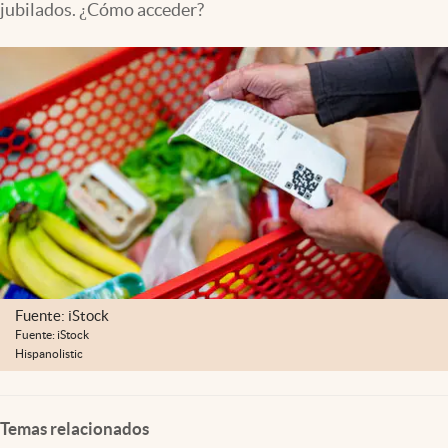
jubilados. ¿Cómo acceder?
Lifestyle
USA
Fuente: iStock
Fuente: iStock
Hispanolistic
Temas relacionados