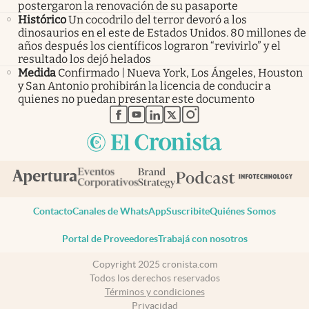
postergaron la renovación de su pasaporte
Histórico
Un cocodrilo del terror devoró a los
dinosaurios en el este de Estados Unidos. 80 millones de
años después los científicos lograron “revivirlo” y el
resultado los dejó helados
Medida
Confirmado | Nueva York, Los Ángeles, Houston
y San Antonio prohibirán la licencia de conducir a
quienes no puedan presentar este documento
abre en nueva pestaña
abre en nueva pestaña
abre en nueva pestaña
abre en nueva pestaña
abre en nueva pestaña
Contacto
Canales de WhatsApp
Suscribite
Quiénes Somos
Portal de Proveedores
Trabajá con nosotros
Copyright 2025 cronista.com
Todos los derechos reservados
Términos y condiciones
Privacidad