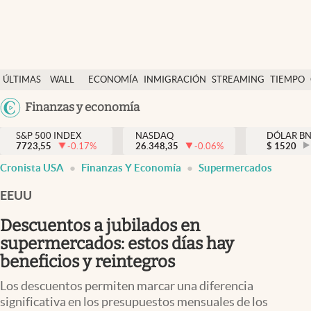
Últimas Noticias
ÚLTIMAS
WALL
ECONOMÍA
INMIGRACIÓN
STREAMING
TIEMPO
Finanzas y economía
NOTICIAS
STREET
Argentina
Finanzas y economía
Wall Street y dólar
Y
España
Inmigración
DÓLAR
S&P 500 INDEX
NASDAQ
DÓLAR B
7723,55
-0.17
%
26.348,35
-0.06
%
México
$
1520
Trending
Cronista USA
Finanzas Y Economía
Supermercados
USA
Tiempo
Colombia
EEUU
Uruguay
Ciencia y salud
Descuentos a jubilados en
Espiritual
supermercados: estos días hay
beneficios y reintegros
Streaming
Los descuentos permiten marcar una diferencia
PC y mobile
significativa en los presupuestos mensuales de los