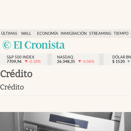
Últimas Noticias
ÚLTIMAS
WALL
ECONOMÍA
INMIGRACIÓN
STREAMING
TIEMPO
Finanzas y economía
NOTICIAS
STREET
Argentina
Wall Street y dólar
Y
España
Inmigración
DÓLAR
S&P 500 INDEX
NASDAQ
DÓLAR B
7709,96
-0.18
%
26.348,35
-0.06
%
México
$
1520
Trending
USA
Crédito
Tiempo
Colombia
Crédito
Uruguay
Ciencia y salud
Espiritual
Streaming
PC y mobile