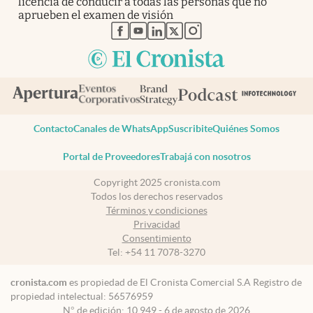
licencia de conducir a todas las personas que no
aprueben el examen de visión
abre en nueva pestaña
abre en nueva pestaña
abre en nueva pestaña
abre en nueva pestaña
abre en nueva pestaña
Contacto
Canales de WhatsApp
Suscribite
Quiénes Somos
Portal de Proveedores
Trabajá con nosotros
Copyright 2025 cronista.com
Todos los derechos reservados
Términos y condiciones
Privacidad
Consentimiento
Tel:
+54 11 7078-3270
cronista.com
es propiedad de El Cronista Comercial S.A Registro de
propiedad intelectual: 56576959
N° de edición: 10.949 - 6 de agosto de 2026