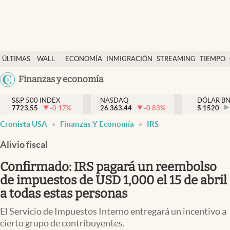
Últimas Noticias
ÚLTIMAS
WALL
ECONOMÍA
INMIGRACIÓN
STREAMING
TIEMPO
Finanzas y economía
NOTICIAS
STREET
Argentina
Finanzas y economía
Wall Street y dólar
Y
España
Inmigración
DÓLAR
S&P 500 INDEX
NASDAQ
DÓLAR B
7723,55
-0.17
%
26.363,44
-0.83
%
México
$
1520
Trending
Cronista USA
Finanzas Y Economía
IRS
USA
Tiempo
Colombia
Alivio fiscal
Uruguay
Ciencia y salud
Confirmado: IRS pagará un reembolso
Espiritual
de impuestos de USD 1,000 el 15 de abril
a todas estas personas
Streaming
El Servicio de Impuestos Interno entregará un incentivo a
PC y mobile
cierto grupo de contribuyentes.