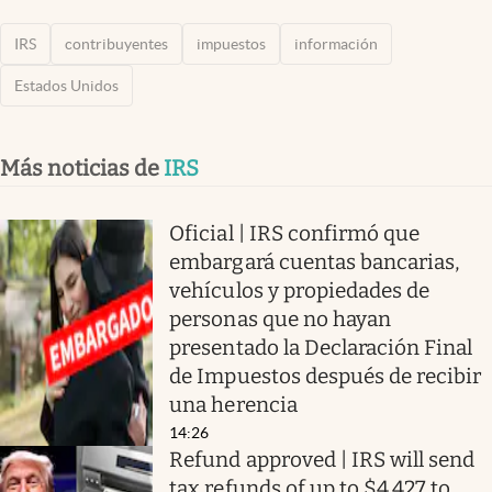
IRS
contribuyentes
impuestos
información
Estados Unidos
Más noticias de
IRS
Oficial | IRS confirmó que
embargará cuentas bancarias,
vehículos y propiedades de
personas que no hayan
presentado la Declaración Final
de Impuestos después de recibir
una herencia
14:26
Refund approved | IRS will send
tax refunds of up to $4,427 to