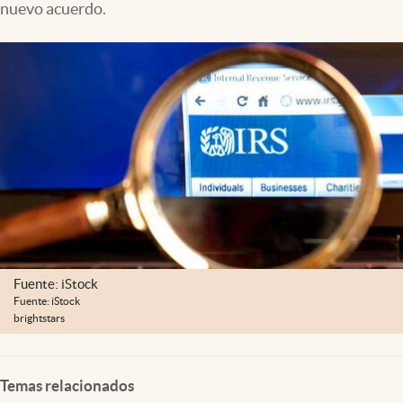
nuevo acuerdo.
Lifestyle
USA
Fuente: iStock
Fuente: iStock
brightstars
Temas relacionados