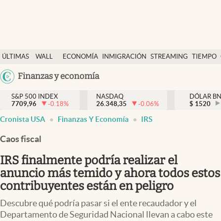
Últimas Noticias
ÚLTIMAS
WALL
ECONOMÍA
INMIGRACIÓN
STREAMING
TIEMPO
Finanzas y economía
NOTICIAS
STREET
Argentina
Finanzas y economía
Wall Street y dólar
Y
España
Inmigración
DÓLAR
S&P 500 INDEX
NASDAQ
DÓLAR B
7709,96
-0.18
%
26.348,35
-0.06
%
México
$
1520
Trending
Cronista USA
Finanzas Y Economía
IRS
USA
Tiempo
Colombia
Caos fiscal
Uruguay
Ciencia y salud
IRS finalmente podría realizar el
Espiritual
anuncio más temido y ahora todos estos
contribuyentes están en peligro
Streaming
Descubre qué podría pasar si el ente recaudador y el
PC y mobile
Departamento de Seguridad Nacional llevan a cabo este