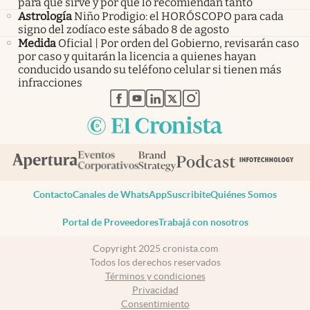
para qué sirve y por qué lo recomiendan tanto
Astrología
Niño Prodigio: el HORÓSCOPO para cada
signo del zodíaco este sábado 8 de agosto
Medida
Oficial | Por orden del Gobierno, revisarán caso
por caso y quitarán la licencia a quienes hayan
conducido usando su teléfono celular si tienen más
infracciones
abre en nueva pestaña
abre en nueva pestaña
abre en nueva pestaña
abre en nueva pestaña
abre en nueva pestaña
Contacto
Canales de WhatsApp
Suscribite
Quiénes Somos
Portal de Proveedores
Trabajá con nosotros
Copyright 2025 cronista.com
Todos los derechos reservados
Términos y condiciones
Privacidad
Consentimiento