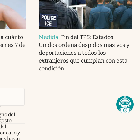
 a cuánto
Medida
.
Fin del TPS: Estados
iernes 7 de
Unidos ordena despidos masivos y
deportaciones a todos los
extranjeros que cumplan con esta
condición
l
no del
gosto
del
or caso y
enes hayan