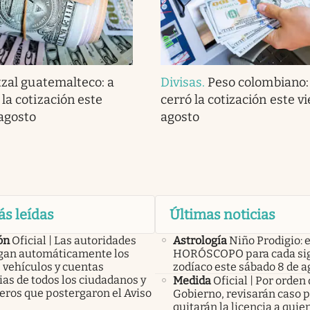
zal guatemalteco: a
Divisas
.
Peso colombiano:
la cotización este
cerró la cotización este v
 agosto
agosto
ás leídas
Últimas noticias
ón
Oficial | Las autoridades
Astrología
Niño Prodigio: e
an automáticamente los
HORÓSCOPO para cada sig
 vehículos y cuentas
zodíaco este sábado 8 de a
as de todos los ciudadanos y
Medida
Oficial | Por orden 
eros que postergaron el Aviso
Gobierno, revisarán caso p
quitarán la licencia a qui