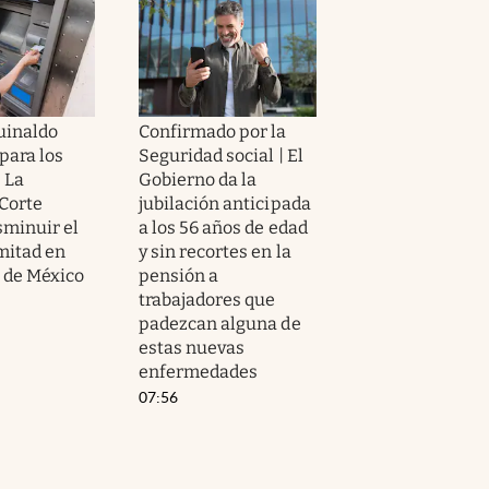
guinaldo
Confirmado por la
para los
Seguridad social | El
| La
Gobierno da la
Corte
jubilación anticipada
sminuir el
a los 56 años de edad
mitad en
y sin recortes en la
r de México
pensión a
trabajadores que
padezcan alguna de
estas nuevas
enfermedades
07:56