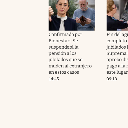
Confirmado por
Fin del a
Bienestar | Se
completo 
suspenderá la
jubilados 
pensión a los
Suprema 
jubilados que se
aprobó di
muden al extranjero
pago a la 
en estos casos
este luga
14:45
09:13