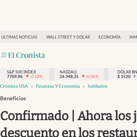
Últimas Noticias
Finanzas y economía
ÚLTIMAS NOTICIAS
WALL STREET Y DÓLAR
ECONOMÍA
INM
Wall Street y dólar
Inmigración
Trending
S&P 500 INDEX
NASDAQ
DÓLAR B
7709,96
-0.18
%
26.348,35
-0.06
%
$
1520
Tiempo
Cronista USA
Finanzas Y Economía
Jubilados
Ciencia y salud
Beneficios
Espiritual
Confirmado | Ahora los 
Streaming
descuento en los restau
PC y mobile