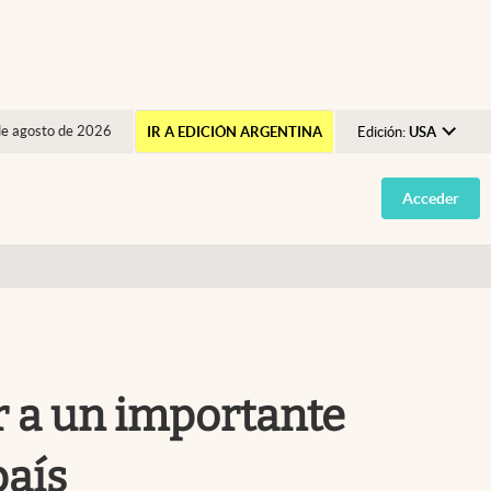
de agosto de 2026
IR A EDICIÓN ARGENTINA
Edición:
USA
Argentina
Acceder
España
México
USA
Colombia
Uruguay
r a un importante
país