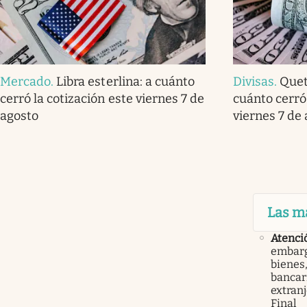
Mercado
.
Libra esterlina: a cuánto
Divisas
.
Quet
cerró la cotización este viernes 7 de
cuánto cerró 
agosto
viernes 7 de
Las m
Atenci
embarg
bienes,
bancari
extranj
Final