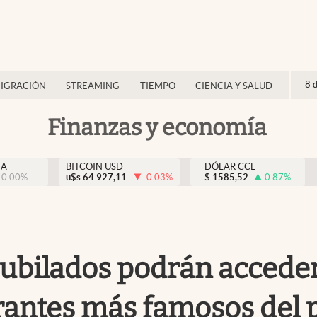
8 
IGRACIÓN
STREAMING
TIEMPO
CIENCIA Y SALUD
Finanzas y economía
NA
BITCOIN USD
DÓLAR CCL
0.00
%
u$s
64.927,11
-0.03
%
$
1585,52
0.87
%
jubilados podrán accede
rantes más famosos del 