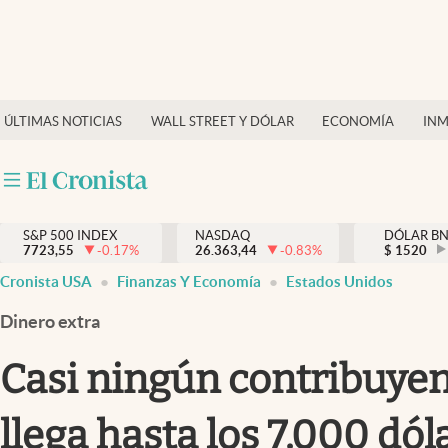
Últimas Noticias
Finanzas y economía
ÚLTIMAS NOTICIAS
WALL STREET Y DÓLAR
ECONOMÍA
INM
Wall Street y dólar
Inmigración
Trending
S&P 500 INDEX
NASDAQ
DÓLAR B
7723,55
-0.17
%
26.363,44
-0.83
%
$
1520
Tiempo
Cronista USA
Finanzas Y Economía
Estados Unidos
Ciencia y salud
Dinero extra
Espiritual
Casi ningún contribuyent
Streaming
llega hasta los 7.000 dó
PC y mobile