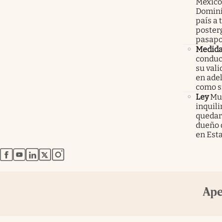
México
Domini
país a 
poster
pasapo
Medid
conduc
su val
en ade
como 
Ley
Mur
inquil
quedars
dueño 
en Est
abre en nueva pestaña
abre en nueva pestaña
abre en nueva pestaña
abre en nueva pestaña
abre en nueva pestaña