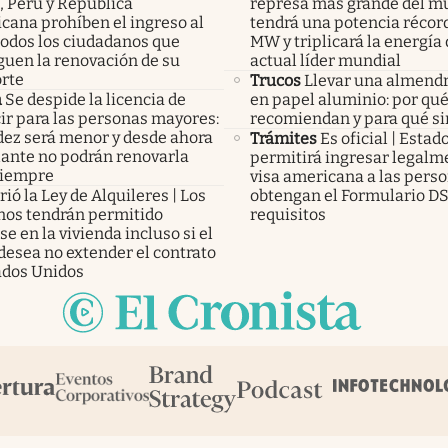
, Perú y República
represa más grande del m
cana prohíben el ingreso al
tendrá una potencia récor
todos los ciudadanos que
MW y triplicará la energía 
guen la renovación de su
actual líder mundial
rte
Trucos
Llevar una almendr
a
Se despide la licencia de
en papel aluminio: por qué
ir para las personas mayores:
recomiendan y para qué si
idez será menor y desde ahora
Trámites
Es oficial | Esta
lante no podrán renovarla
permitirá ingresar legalm
siempre
visa americana a las pers
ió la Ley de Alquileres | Los
obtengan el Formulario DS
inos tendrán permitido
requisitos
e en la vivienda incluso si el
desea no extender el contrato
ados Unidos