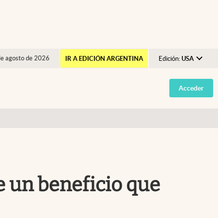
de agosto de 2026
IR A EDICIÓN ARGENTINA
Edición:
USA
Argentina
Acceder
España
México
USA
Colombia
Uruguay
e un beneficio que