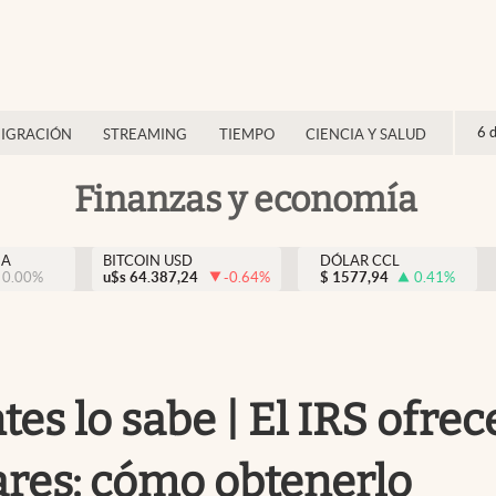
6 
IGRACIÓN
STREAMING
TIEMPO
CIENCIA Y SALUD
Finanzas y economía
NA
BITCOIN USD
DÓLAR CCL
0.00
%
u$s
64.387,24
-0.64
%
$
1577,94
0.41
%
es lo sabe | El IRS ofrec
lares: cómo obtenerlo