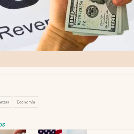
anzas
Economía
os