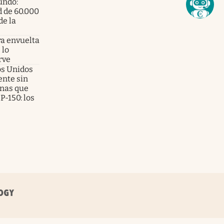
undo:
d de 60.000
de la
a envuelta
 lo
rve
dos Unidos
ente sin
onas que
P-150: los