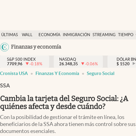
Últimas Noticias
ÚLTIMAS
WALL
ECONOMÍA
INMIGRACIÓN
STREAMING
TIEMPO
Finanzas y economía
NOTICIAS
STREET
Argentina
Finanzas y economía
Wall Street y dólar
Y
España
Inmigración
DÓLAR
S&P 500 INDEX
NASDAQ
DÓLAR B
7709,96
-0.18
%
26.348,35
-0.06
%
México
$
1520
Trending
Cronista USA
Finanzas Y Economía
Seguro Social
USA
Tiempo
Colombia
SSA
Uruguay
Ciencia y salud
Cambia la tarjeta del Seguro Social: ¿A
Espiritual
quiénes afecta y desde cuándo?
Streaming
Con la posibilidad de gestionar el trámite en línea, los
beneficiarios de la SSA ahora tienen más control sobre sus
PC y mobile
documentos esenciales.