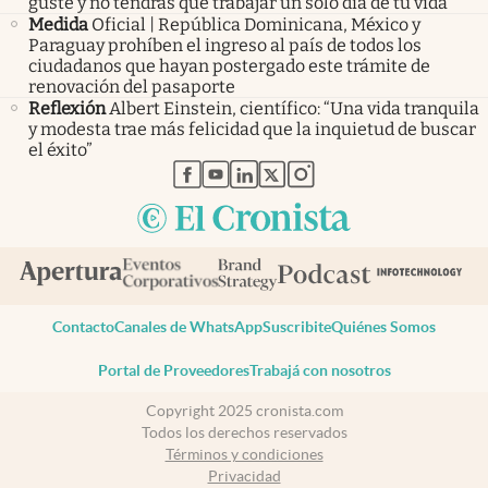
guste y no tendrás que trabajar un solo día de tu vida”
Medida
Oficial | República Dominicana, México y
Paraguay prohíben el ingreso al país de todos los
ciudadanos que hayan postergado este trámite de
renovación del pasaporte
Reflexión
Albert Einstein, científico: “Una vida tranquila
y modesta trae más felicidad que la inquietud de buscar
el éxito”
abre en nueva pestaña
abre en nueva pestaña
abre en nueva pestaña
abre en nueva pestaña
abre en nueva pestaña
Contacto
Canales de WhatsApp
Suscribite
Quiénes Somos
Portal de Proveedores
Trabajá con nosotros
Copyright 2025 cronista.com
Todos los derechos reservados
Términos y condiciones
Privacidad