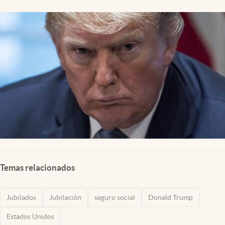
Lifestyle
USA
Temas relacionados
Jubilados
Jubilación
seguro social
Donald Trump
Estados Unidos