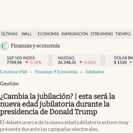
Últimas Noticias
ÚLTIMAS
WALL
ECONOMÍA
INMIGRACIÓN
STREAMING
TIEMPO
Finanzas y economía
NOTICIAS
STREET
Argentina
Finanzas y economía
Wall Street y dólar
Y
España
Inmigración
DÓLAR
S&P 500 INDEX
NASDAQ
DÓLAR B
7709,96
-0.18
%
26.348,35
-0.06
%
México
$
1520
Trending
Cronista USA
Finanzas Y Economía
Jubilados
USA
Tiempo
Colombia
Gestión
Uruguay
Ciencia y salud
¿Cambia la jubilación? | esta será la
Espiritual
nueva edad jubilatoria durante la
presidencia de Donald Trump
Streaming
El debate acerca de la nueva edad jubilatoria estuvo muy
PC y mobile
presente durante las campañas electorales.