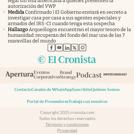
legal sin visa americana a quienes presenten la
autorización del VWP
Medida
Confirmado | El Gobierno enviará en secreto a
investigar casa por casa a sus agentes especiales y
armados del IRS-CI cuando tenga esta sospecha
Hallazgo
Arqueólogos encuentran el mayor tesoro de la
humanidad: recuperan del fondo del mar una de las 7
maravillas del mundo
abre en nueva pestaña
abre en nueva pestaña
abre en nueva pestaña
abre en nueva pestaña
abre en nueva pestaña
Contacto
Canales de WhatsApp
Suscribite
Quiénes Somos
Portal de Proveedores
Trabajá con nosotros
Copyright 2025 cronista.com
Todos los derechos reservados
Términos y condiciones
Privacidad