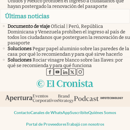
Unidos y México prohíben el ingreso a ciudadanos que
hayan postergado la renovación del pasaporte
Últimas noticias
Documento de viaje
Oficial | Perú, República
Dominicana y Venezuela prohíben el ingreso al país de
todos los ciudadanos que posterguen la renovación de su
pasaporte
Soluciones
Pegar papel aluminio sobre las paredes de la
casa: por qué lo recomiendan y para qué sirve hacerlo
Soluciones
Rociar vinagre blanco sobre las llaves: por
qué se recomienda y para qué funciona
abre en nueva pestaña
abre en nueva pestaña
abre en nueva pestaña
abre en nueva pestaña
abre en nueva pestaña
Contacto
Canales de WhatsApp
Suscribite
Quiénes Somos
Portal de Proveedores
Trabajá con nosotros