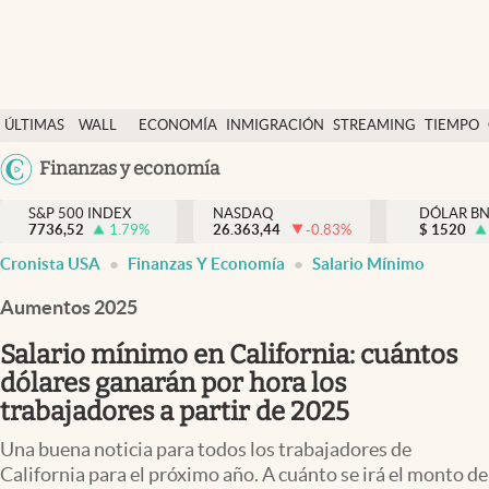
Últimas Noticias
ÚLTIMAS
WALL
ECONOMÍA
INMIGRACIÓN
STREAMING
TIEMPO
Finanzas y economía
NOTICIAS
STREET
Argentina
Finanzas y economía
Wall Street y dólar
Y
España
Inmigración
DÓLAR
S&P 500 INDEX
NASDAQ
DÓLAR B
7736,52
1.79
%
26.363,44
-0.83
%
México
$
1520
Trending
Cronista USA
Finanzas Y Economía
Salario Mínimo
USA
Tiempo
Colombia
Aumentos 2025
Uruguay
Ciencia y salud
Salario mínimo en California: cuántos
Espiritual
dólares ganarán por hora los
trabajadores a partir de 2025
Streaming
Una buena noticia para todos los trabajadores de
PC y mobile
California para el próximo año. A cuánto se irá el monto de