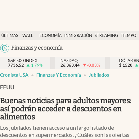
Últimas Noticias
ÚLTIMAS
WALL
ECONOMÍA
INMIGRACIÓN
STREAMING
TIEMPO
Finanzas y economía
NOTICIAS
STREET
Argentina
Finanzas y economía
Wall Street y dólar
Y
España
Inmigración
DÓLAR
S&P 500 INDEX
NASDAQ
DÓLAR B
7736,52
1.79
%
26.363,44
-0.83
%
México
$
1520
Trending
Cronista USA
Finanzas Y Economía
Jubilados
USA
Tiempo
Colombia
EEUU
Uruguay
Ciencia y salud
Buenas noticias para adultos mayores:
Espiritual
así podrán acceder a descuentos en
alimentos
Streaming
Los jubilados tienen acceso a un largo listado de
PC y mobile
descuentos en supermercados. ¿Cuáles son las ofertas