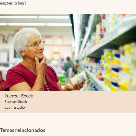
especiales?
Lifestyle
USA
Fuente: iStock
Fuente: iStock
gpointstudio
Temas relacionados