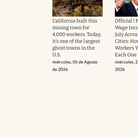
California built this
Official 
mining town for
Wage Incr
4,000 workers. Today,
July Acro
it’s one of the largest
Cities: H
ghost towns in the
Workers W
U.S.
Each One
miércoles, 05 de Agosto
miércoles, 2
de 2026
2026