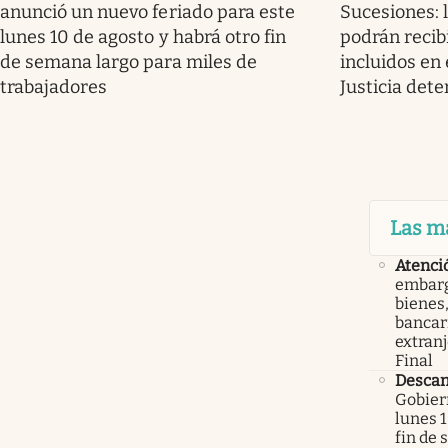
anunció un nuevo feriado para este
Sucesiones: 
lunes 10 de agosto y habrá otro fin
podrán recib
de semana largo para miles de
incluidos en 
trabajadores
Justicia det
Las m
Atenci
embarg
bienes,
bancari
extranj
Final
Descan
Gobier
lunes 1
fin de