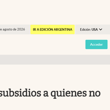
de agosto de 2026
IR A EDICIÓN ARGENTINA
Edición:
USA
Argentina
Acceder
España
México
USA
Colombia
Uruguay
subsidios a quienes no