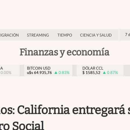
7 
IGRACIÓN
STREAMING
TIEMPO
CIENCIA Y SALUD
Finanzas y economía
NA
BITCOIN USD
DÓLAR CCL
0.00
%
u$s
64.935,76
0.83
%
$
1585,52
0.87
%
: California entregará 
o Social