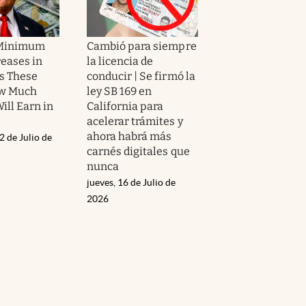
| Minimum
Cambió para siempre
eases in
la licencia de
ss These
conducir | Se firmó la
ow Much
ley SB 169 en
ill Earn in
California para
acelerar trámites y
ahora habrá más
2 de Julio de
carnés digitales que
nunca
jueves, 16 de Julio de
2026