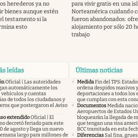
los herederos ya no
para vivir gratis en una is
ir bienes aunque estén
Norteamérica cuidando c
el testamento si la
fueron abandonados: ofr
ermina esto
alojamiento por sólo 20 h
trabajo
ás leídas
Últimas noticias
ón
Oficial | Las autoridades
Medida
Fin del TPS: Estad
an automáticamente los
ordena despidos masivos 
 vehículos y cuentas
deportaciones a todos los 
as de todos los ciudadanos y
que cumplan con esta con
eros que postergaron el Aviso
Documentos
Medida nacio
Aeropuertos de Estados U
so extendido
Oficial | El
bloquearán la llegada de 
no decretó feriado para este
que tengan una visa ameri
0 de agosto y llega un nuevo
BCC tramitada en esta fec
 semana largo para millones de
Diferencias
Sal fina, grues