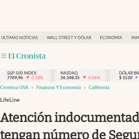
Últimas Noticias
Finanzas y economía
ÚLTIMAS NOTICIAS
WALL STREET Y DÓLAR
ECONOMÍA
INM
Wall Street y dólar
Inmigración
Trending
S&P 500 INDEX
NASDAQ
DÓLAR B
7709,96
-0.18
%
26.348,35
-0.06
%
$
1520
Tiempo
Cronista USA
Finanzas Y Economía
California
Ciencia y salud
LifeLine
Espiritual
Atención indocumentados
Streaming
tengan número de Segur
PC y mobile