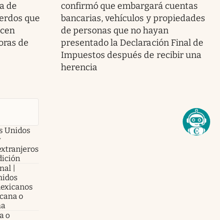
la de
confirmó que embargará cuentas
erdos que
bancarias, vehículos y propiedades
ecen
de personas que no hayan
oras de
presentado la Declaración Final de
Impuestos después de recibir una
herencia
os Unidos
y
extranjeros
dición
nal |
nidos
mexicanos
cana o
ha
a o