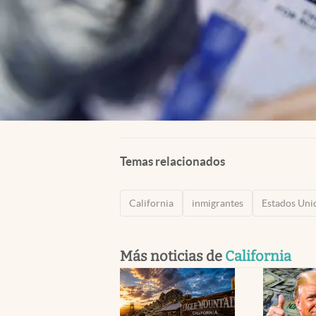
Temas relacionados
California
inmigrantes
Estados Uni
Más noticias de
California