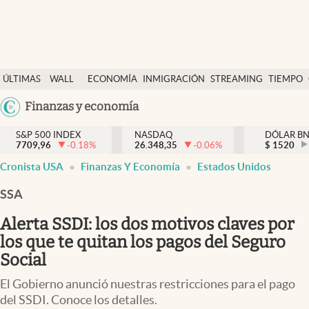
Últimas Noticias
ÚLTIMAS
WALL
ECONOMÍA
INMIGRACIÓN
STREAMING
TIEMPO
Finanzas y economía
NOTICIAS
STREET
Argentina
Finanzas y economía
Wall Street y dólar
Y
España
Inmigración
DÓLAR
S&P 500 INDEX
NASDAQ
DÓLAR B
7709,96
-0.18
%
26.348,35
-0.06
%
México
$
1520
Trending
Cronista USA
Finanzas Y Economía
Estados Unidos
USA
Tiempo
Colombia
SSA
Uruguay
Ciencia y salud
Alerta SSDI: los dos motivos claves por
Espiritual
los que te quitan los pagos del Seguro
Social
Streaming
El Gobierno anunció nuestras restricciones para el pago
PC y mobile
del SSDI. Conoce los detalles.