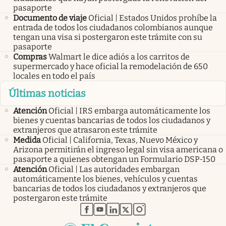
pasaporte
Documento de viaje
Oficial | Estados Unidos prohíbe la
entrada de todos los ciudadanos colombianos aunque
tengan una visa si postergaron este trámite con su
pasaporte
Compras
Walmart le dice adiós a los carritos de
supermercado y hace oficial la remodelación de 650
locales en todo el país
Últimas noticias
Atención
Oficial | IRS embarga automáticamente los
bienes y cuentas bancarias de todos los ciudadanos y
extranjeros que atrasaron este trámite
Medida
Oficial | California, Texas, Nuevo México y
Arizona permitirán el ingreso legal sin visa americana o
pasaporte a quienes obtengan un Formulario DSP-150
Atención
Oficial | Las autoridades embargan
automáticamente los bienes, vehículos y cuentas
bancarias de todos los ciudadanos y extranjeros que
postergaron este trámite
abre en nueva pestaña
abre en nueva pestaña
abre en nueva pestaña
abre en nueva pestaña
abre en nueva pestaña