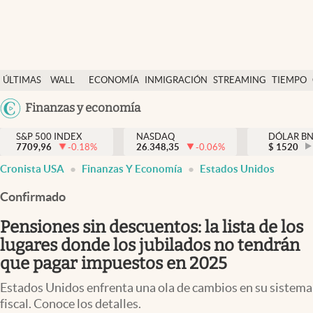
Últimas Noticias
ÚLTIMAS
WALL
ECONOMÍA
INMIGRACIÓN
STREAMING
TIEMPO
Finanzas y economía
NOTICIAS
STREET
Argentina
Finanzas y economía
Wall Street y dólar
Y
España
Inmigración
DÓLAR
S&P 500 INDEX
NASDAQ
DÓLAR B
7709,96
-0.18
%
26.348,35
-0.06
%
México
$
1520
Trending
Cronista USA
Finanzas Y Economía
Estados Unidos
USA
Tiempo
Colombia
Confirmado
Uruguay
Ciencia y salud
Pensiones sin descuentos: la lista de los
Espiritual
lugares donde los jubilados no tendrán
que pagar impuestos en 2025
Streaming
Estados Unidos enfrenta una ola de cambios en su sistema
PC y mobile
fiscal. Conoce los detalles.