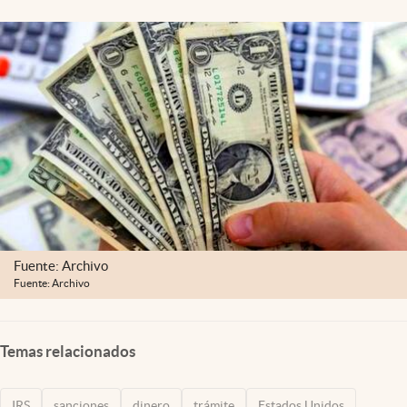
Lifestyle
USA
Fuente: Archivo
Fuente: Archivo
Temas relacionados
IRS
sanciones
dinero
trámite
Estados Unidos