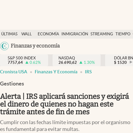
Últimas Noticias
ÚLTIMAS
WALL
ECONOMÍA
INMIGRACIÓN
STREAMING
TIEMPO
Finanzas y economía
NOTICIAS
STREET
Argentina
Finanzas y economía
Wall Street y dólar
Y
España
Inmigración
DÓLAR
S&P 500 INDEX
NASDAQ
DÓLAR B
7757,64
0.62
%
26.690,62
1.30
%
México
$
1520
Trending
Cronista USA
Finanzas Y Economía
IRS
USA
Tiempo
Colombia
Gestiones
Uruguay
Ciencia y salud
Alerta | IRS aplicará sanciones y exigirá
Espiritual
el dinero de quienes no hagan este
trámite antes de fin de mes
Streaming
Cumplir con las fechas límite impuestas por el organismo
PC y mobile
es fundamental para evitar multas.