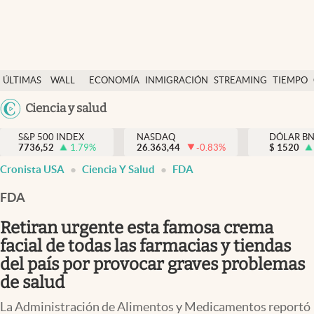
Últimas Noticias
ÚLTIMAS
WALL
ECONOMÍA
INMIGRACIÓN
STREAMING
TIEMPO
Finanzas y economía
NOTICIAS
STREET
Argentina
Ciencia y salud
Wall Street y dólar
Y
España
Inmigración
DÓLAR
S&P 500 INDEX
NASDAQ
DÓLAR B
7736,52
1.79
%
26.363,44
-0.83
%
México
$
1520
Trending
Cronista USA
Ciencia Y Salud
FDA
USA
Tiempo
Colombia
FDA
Uruguay
Ciencia y salud
Retiran urgente esta famosa crema
Espiritual
facial de todas las farmacias y tiendas
del país por provocar graves problemas
Streaming
de salud
PC y mobile
La Administración de Alimentos y Medicamentos reportó