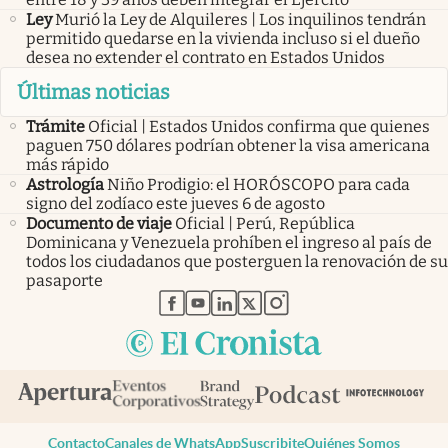
Ley
Murió la Ley de Alquileres | Los inquilinos tendrán
permitido quedarse en la vivienda incluso si el dueño
desea no extender el contrato en Estados Unidos
Últimas noticias
Trámite
Oficial | Estados Unidos confirma que quienes
paguen 750 dólares podrían obtener la visa americana
más rápido
Astrología
Niño Prodigio: el HORÓSCOPO para cada
signo del zodíaco este jueves 6 de agosto
Documento de viaje
Oficial | Perú, República
Dominicana y Venezuela prohíben el ingreso al país de
todos los ciudadanos que posterguen la renovación de su
pasaporte
abre en nueva pestaña
abre en nueva pestaña
abre en nueva pestaña
abre en nueva pestaña
abre en nueva pestaña
Contacto
Canales de WhatsApp
Suscribite
Quiénes Somos