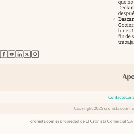
que no
Declar
despué
Descan
Gobier
lunes 1
fin de
trabaj
abre en nueva pestaña
abre en nueva pestaña
abre en nueva pestaña
abre en nueva pestaña
abre en nueva pestaña
Contacto
Cana
Copyright 2025 cronista.com
To
cronista.com
es propiedad de El Cronista Comercial S.A
USA