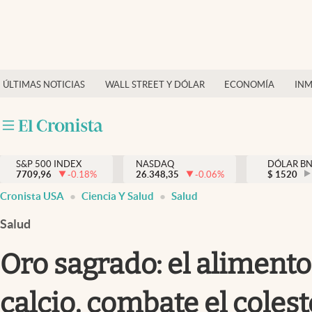
Últimas Noticias
Finanzas y economía
ÚLTIMAS NOTICIAS
WALL STREET Y DÓLAR
ECONOMÍA
INM
Wall Street y dólar
Inmigración
Trending
S&P 500 INDEX
NASDAQ
DÓLAR B
7709,96
-0.18
%
26.348,35
-0.06
%
$
1520
Tiempo
Cronista USA
Ciencia Y Salud
Salud
Ciencia y salud
Salud
Espiritual
Oro sagrado: el alimento
Streaming
calcio, combate el colest
PC y mobile