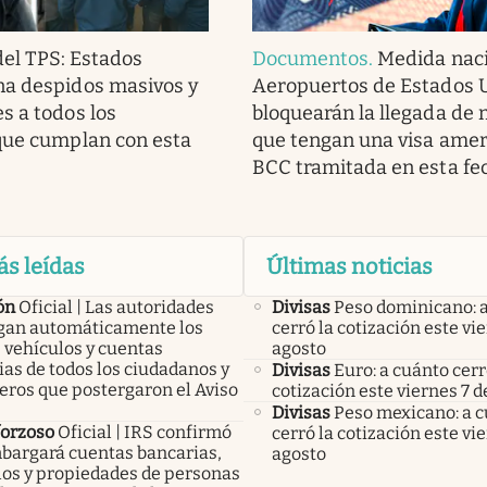
del TPS: Estados
Documentos
.
Medida naci
na despidos masivos y
Aeropuertos de Estados 
s a todos los
bloquearán la llegada de
que cumplan con esta
que tengan una visa amer
BCC tramitada en esta fe
ás leídas
Últimas noticias
ón
Oficial | Las autoridades
Divisas
Peso dominicano: 
an automáticamente los
cerró la cotización este vi
 vehículos y cuentas
agosto
as de todos los ciudadanos y
Divisas
Euro: a cuánto cerr
eros que postergaron el Aviso
cotización este viernes 7 d
Divisas
Peso mexicano: a 
forzoso
Oficial | IRS confirmó
cerró la cotización este vi
bargará cuentas bancarias,
agosto
los y propiedades de personas