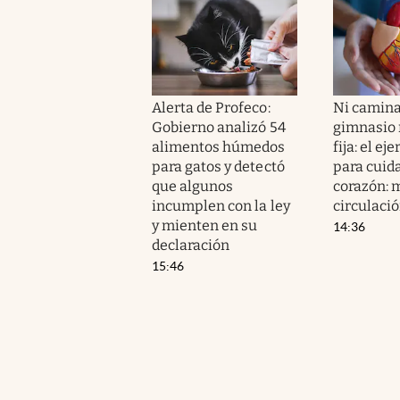
Alerta de Profeco:
Ni camina
Gobierno analizó 54
gimnasio n
alimentos húmedos
fija: el ej
para gatos y detectó
para cuida
que algunos
corazón: m
incumplen con la ley
circulaci
y mienten en su
14:36
declaración
15:46