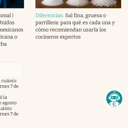
onal |
Diferencias
.
Sal fina, gruesa o
Unidos
parrillera: para qué es cada una y
 mexicanos
cómo recomiendan usarla los
icana o
cocineros expertos
cha
a cuánto
ernes 7 de
ó la
e agosto
cuánto
ernes 7 de