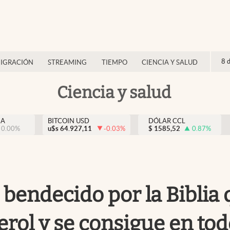
8 
IGRACIÓN
STREAMING
TIEMPO
CIENCIA Y SALUD
Ciencia y salud
NA
BITCOIN USD
DÓLAR CCL
0.00
%
u$s
64.927,11
-0.03
%
$
1585,52
0.87
%
 bendecido por la Biblia
erol y se consigue en tod