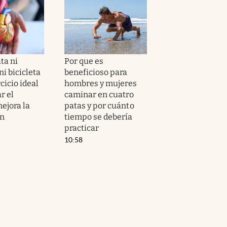
ta ni
Por que es
i bicicleta
beneficioso para
ercicio ideal
hombres y mujeres
r el
caminar en cuatro
ejora la
patas y por cuánto
ón
tiempo se debería
practicar
10:58