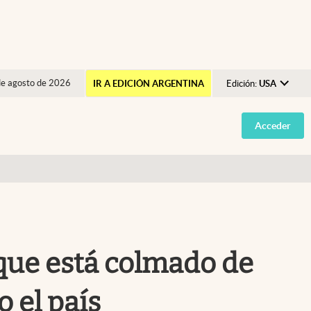
de agosto de 2026
IR A EDICIÓN ARGENTINA
Edición:
USA
Argentina
Acceder
España
México
USA
Colombia
Uruguay
 que está colmado de
o el país