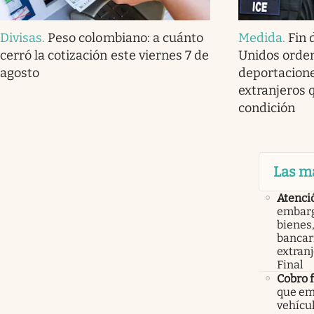
Divisas
.
Peso colombiano: a cuánto
Medida
.
Fin 
cerró la cotización este viernes 7 de
Unidos orde
agosto
deportacione
extranjeros 
condición
Las m
Atenci
embarg
bienes,
bancari
extranj
Final
Cobro 
que em
vehícu