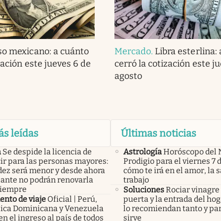
so mexicano: a cuánto
Mercado
.
Libra esterlina:
zación este jueves 6 de
cerró la cotización este j
agosto
ás leídas
Últimas noticias
a
Se despide la licencia de
Astrología
Horóscopo del 
ir para las personas mayores:
Prodigio para el viernes 7 
idez será menor y desde ahora
cómo te irá en el amor, la s
lante no podrán renovarla
trabajo
siempre
Soluciones
Rociar vinagre 
nto de viaje
Oficial | Perú,
puerta y la entrada del hog
ica Dominicana y Venezuela
lo recomiendan tanto y pa
n el ingreso al país de todos
sirve