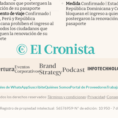
udadanos que posterguen la
Medida
Confirmado | Esta
ción de su pasaporte
República Dominicana y C
nto de viaje
Confirmado |
bloquean el ingreso a qui
, Perú y República
postergaron la renovación
cana prohíben el ingreso al
pasaporte
todos los ciudadanos que
guen la renovación de su
rte
les de WhatsApp
Suscribite
Quiénes Somos
Portal de Proveedores
Trabaj
dos los derechos reservados
Términos y condiciones
Privacidad
Consen
 Registro de propiedad intelectual: 56576959
N° de edición: 10.950 - 7 