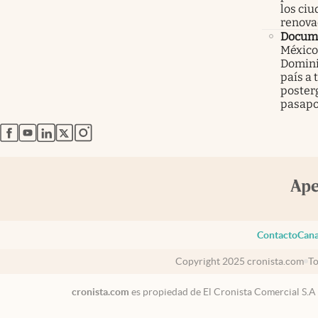
los ci
renova
Docume
México
Domini
país a 
poster
pasapo
abre en nueva pestaña
abre en nueva pestaña
abre en nueva pestaña
abre en nueva pestaña
abre en nueva pestaña
Contacto
Cana
Copyright 2025 cronista.com
To
cronista.com
es propiedad de El Cronista Comercial S.A
USA