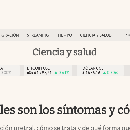
7 
IGRACIÓN
STREAMING
TIEMPO
CIENCIA Y SALUD
Ciencia y salud
NA
BITCOIN USD
DÓLAR CCL
0.00
%
u$s
64.797,21
0.61
%
$
1576,16
0.30
%
les son los síntomas y c
ción uretral, cómo se trata y de qué forma pu