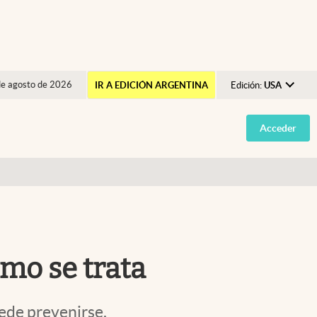
de agosto de 2026
IR A EDICIÓN ARGENTINA
Edición:
USA
Argentina
Acceder
España
México
USA
Colombia
Uruguay
ómo se trata
ede prevenirse.