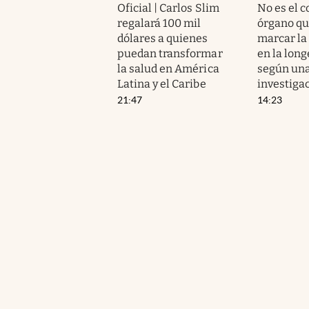
Oficial | Carlos Slim
No es el c
regalará 100 mil
órgano qu
dólares a quienes
marcar la
puedan transformar
en la long
la salud en América
según un
Latina y el Caribe
investiga
21:47
14:23