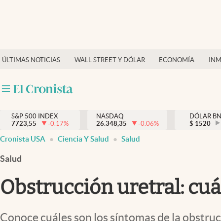
Últimas Noticias
Finanzas y economía
ÚLTIMAS NOTICIAS
WALL STREET Y DÓLAR
ECONOMÍA
INM
Wall Street y dólar
Inmigración
Trending
S&P 500 INDEX
NASDAQ
DÓLAR B
7723,55
-0.17
%
26.348,35
-0.06
%
$
1520
Tiempo
Cronista USA
Ciencia Y Salud
Salud
Ciencia y salud
Salud
Espiritual
Obstrucción uretral: cuá
Streaming
PC y mobile
Conoce cuáles son los síntomas de la obstruc