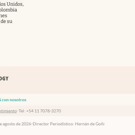
dos Unidos,
olombia
enes
 de su
á con nosotros
timiento
Tel:
+54 11 7078-3270
de agosto de 2026
Director Periodístico: Hernán de Goñi