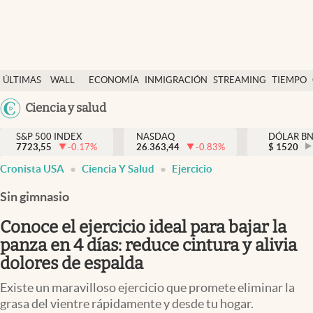
Últimas Noticias
ÚLTIMAS
WALL
ECONOMÍA
INMIGRACIÓN
STREAMING
TIEMPO
Finanzas y economía
NOTICIAS
STREET
Argentina
Ciencia y salud
Wall Street y dólar
Y
España
Inmigración
DÓLAR
S&P 500 INDEX
NASDAQ
DÓLAR B
7723,55
-0.17
%
26.363,44
-0.83
%
México
$
1520
Trending
Cronista USA
Ciencia Y Salud
Ejercicio
USA
Tiempo
Colombia
Sin gimnasio
Uruguay
Ciencia y salud
Conoce el ejercicio ideal para bajar la
Espiritual
panza en 4 días: reduce cintura y alivia
dolores de espalda
Streaming
Existe un maravilloso ejercicio que promete eliminar la
PC y mobile
grasa del vientre rápidamente y desde tu hogar.