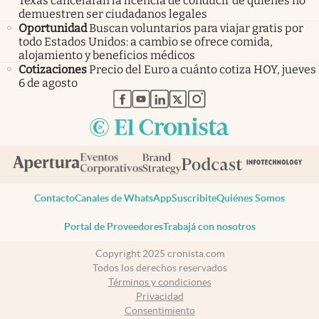
Texas cancelarán la licencia de conducir de quienes no
demuestren ser ciudadanos legales
Oportunidad
Buscan voluntarios para viajar gratis por
todo Estados Unidos: a cambio se ofrece comida,
alojamiento y beneficios médicos
Cotizaciones
Precio del Euro a cuánto cotiza HOY, jueves
6 de agosto
abre en nueva pestaña
abre en nueva pestaña
abre en nueva pestaña
abre en nueva pestaña
abre en nueva pestaña
Contacto
Canales de WhatsApp
Suscribite
Quiénes Somos
Portal de Proveedores
Trabajá con nosotros
Copyright 2025 cronista.com
Todos los derechos reservados
Términos y condiciones
Privacidad
Consentimiento