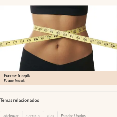
Lifestyle
USA
Fuente: freepik
Fuente: freepik
Temas relacionados
adelgazar
ejercicio
kilos
Estados Unidos