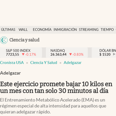
Últimas Noticias
ÚLTIMAS
WALL
ECONOMÍA
INMIGRACIÓN
STREAMING
TIEMPO
Finanzas y economía
NOTICIAS
STREET
Argentina
Ciencia y salud
Wall Street y dólar
Y
España
Inmigración
DÓLAR
S&P 500 INDEX
NASDAQ
DÓLAR B
7723,55
-0.17
%
26.363,44
-0.83
%
México
$
1520
Trending
Cronista USA
Ciencia Y Salud
Adelgazar
USA
Tiempo
Colombia
Adelgazar
Uruguay
Ciencia y salud
Este ejercicio promete bajar 10 kilos en
Espiritual
un mes con tan solo 30 minutos al día
Streaming
El Entrenamiento Metabólico Acelerado (EMA) es un
régimen especial de alta intensidad para aquellos que
PC y mobile
quieran adelgazar rápido.