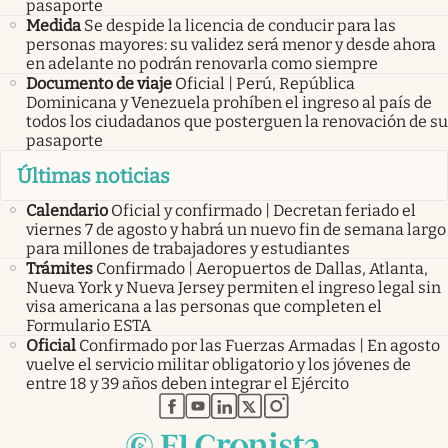
pasaporte
Medida
Se despide la licencia de conducir para las
personas mayores: su validez será menor y desde ahora
en adelante no podrán renovarla como siempre
Documento de viaje
Oficial | Perú, República
Dominicana y Venezuela prohíben el ingreso al país de
todos los ciudadanos que posterguen la renovación de su
pasaporte
Últimas noticias
Calendario
Oficial y confirmado | Decretan feriado el
viernes 7 de agosto y habrá un nuevo fin de semana largo
para millones de trabajadores y estudiantes
Trámites
Confirmado | Aeropuertos de Dallas, Atlanta,
Nueva York y Nueva Jersey permiten el ingreso legal sin
visa americana a las personas que completen el
Formulario ESTA
Oficial
Confirmado por las Fuerzas Armadas | En agosto
vuelve el servicio militar obligatorio y los jóvenes de
entre 18 y 39 años deben integrar el Ejército
abre en nueva pestaña
abre en nueva pestaña
abre en nueva pestaña
abre en nueva pestaña
abre en nueva pestaña