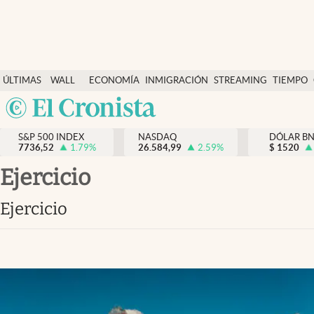
Últimas Noticias
ÚLTIMAS
WALL
ECONOMÍA
INMIGRACIÓN
STREAMING
TIEMPO
Finanzas y economía
NOTICIAS
STREET
Argentina
Wall Street y dólar
Y
España
Inmigración
DÓLAR
S&P 500 INDEX
NASDAQ
DÓLAR B
7736,52
1.79
%
26.584,99
2.59
%
México
$
1520
Trending
USA
ejercicio
Tiempo
Colombia
ejercicio
Uruguay
Ciencia y salud
Espiritual
Streaming
PC y mobile