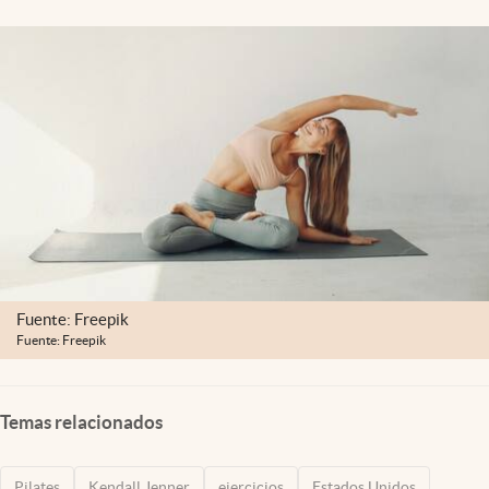
Lifestyle
USA
Fuente: Freepik
Fuente: Freepik
Temas relacionados
Pilates
Kendall Jenner
ejercicios
Estados Unidos