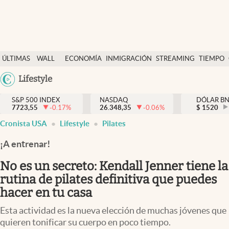
Últimas Noticias
ÚLTIMAS
WALL
ECONOMÍA
INMIGRACIÓN
STREAMING
TIEMPO
Finanzas y economía
NOTICIAS
STREET
Argentina
Lifestyle
Wall Street y dólar
Y
España
Inmigración
DÓLAR
S&P 500 INDEX
NASDAQ
DÓLAR B
7723,55
-0.17
%
26.348,35
-0.06
%
México
$
1520
Trending
Cronista USA
Lifestyle
Pilates
USA
Tiempo
Colombia
¡A entrenar!
Uruguay
Ciencia y salud
No es un secreto: Kendall Jenner tiene la
Espiritual
rutina de pilates definitiva que puedes
hacer en tu casa
Streaming
Esta actividad es la nueva elección de muchas jóvenes que
PC y mobile
quieren tonificar su cuerpo en poco tiempo.