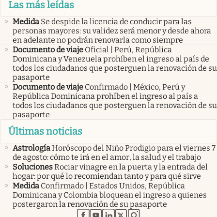
Las más leídas
Medida
Se despide la licencia de conducir para las
personas mayores: su validez será menor y desde ahora
en adelante no podrán renovarla como siempre
Documento de viaje
Oficial | Perú, República
Dominicana y Venezuela prohíben el ingreso al país de
todos los ciudadanos que posterguen la renovación de su
pasaporte
Documento de viaje
Confirmado | México, Perú y
República Dominicana prohíben el ingreso al país a
todos los ciudadanos que posterguen la renovación de su
pasaporte
Últimas noticias
Astrología
Horóscopo del Niño Prodigio para el viernes 7
de agosto: cómo te irá en el amor, la salud y el trabajo
Soluciones
Rociar vinagre en la puerta y la entrada del
hogar: por qué lo recomiendan tanto y para qué sirve
Medida
Confirmado | Estados Unidos, República
Dominicana y Colombia bloquean el ingreso a quienes
postergaron la renovación de su pasaporte
abre en nueva pestaña
abre en nueva pestaña
abre en nueva pestaña
abre en nueva pestaña
abre en nueva pestaña