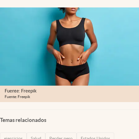
Lifestyle
USA
Fuente: Freepik
Fuente: Freepik
Temas relacionados
ejercicios
Salud
Perder peso
Estados Unidos