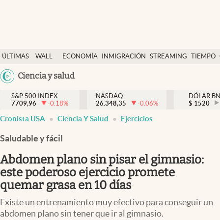
Últimas Noticias
ÚLTIMAS
WALL
ECONOMÍA
INMIGRACIÓN
STREAMING
TIEMPO
Finanzas y economía
NOTICIAS
STREET
Argentina
Ciencia y salud
Wall Street y dólar
Y
España
Inmigración
DÓLAR
S&P 500 INDEX
NASDAQ
DÓLAR B
7709,96
-0.18
%
26.348,35
-0.06
%
México
$
1520
Trending
Cronista USA
Ciencia Y Salud
Ejercicios
USA
Tiempo
Colombia
Saludable y fácil
Uruguay
Ciencia y salud
Abdomen plano sin pisar el gimnasio:
Espiritual
este poderoso ejercicio promete
quemar grasa en 10 días
Streaming
Existe un entrenamiento muy efectivo para conseguir un
PC y mobile
abdomen plano sin tener que ir al gimnasio.