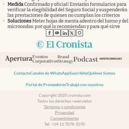
Medida
Confirmado y oficial| Enviarán formularios para
verificar la elegibilidad del Seguro Social y suspenderán
las prestaciones de quienes no cumplan los criterios
Soluciones
Meter hojas de menta adentro del horno y del
microondas: por qué lo recomiendan y para qué sirve
abre en nueva pestaña
abre en nueva pestaña
abre en nueva pestaña
abre en nueva pestaña
abre en nueva pestaña
Contacto
Canales de WhatsApp
Suscribite
Quiénes Somos
Portal de Proveedores
Trabajá con nosotros
Copyright 2025 cronista.com
Todos los derechos reservados
Términos y condiciones
Privacidad
Consentimiento
Tel:
+54 11 7078-3270