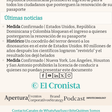
todos los ciudadanos que posterguen la renovación de su
pasaporte
Últimas noticias
Medida
Confirmado | Estados Unidos, República
Dominicana y Colombia bloquean el ingreso a quienes
postergaron la renovación de su pasaporte
Histórico
Un cocodrilo del terror devoró a los
dinosaurios en el este de Estados Unidos. 80 millones de
años después los científicos lograron “revivirlo” y el
resultado los dejó helados
Medida
Confirmado | Nueva York, Los Ángeles, Houston
y San Antonio prohibirán la licencia de conducir a
quienes no puedan presentar este documento
abre en nueva pestaña
abre en nueva pestaña
abre en nueva pestaña
abre en nueva pestaña
abre en nueva pestaña
Contacto
Canales de WhatsApp
Suscribite
Quiénes Somos