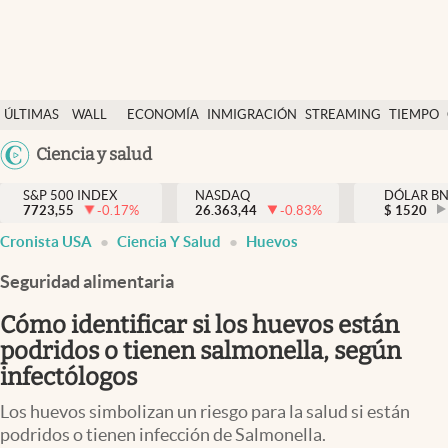
Últimas Noticias
ÚLTIMAS
WALL
ECONOMÍA
INMIGRACIÓN
STREAMING
TIEMPO
Finanzas y economía
NOTICIAS
STREET
Argentina
Ciencia y salud
Wall Street y dólar
Y
España
Inmigración
DÓLAR
S&P 500 INDEX
NASDAQ
DÓLAR B
7723,55
-0.17
%
26.363,44
-0.83
%
México
$
1520
Trending
Cronista USA
Ciencia Y Salud
Huevos
USA
Tiempo
Colombia
Seguridad alimentaria
Uruguay
Ciencia y salud
Cómo identificar si los huevos están
Espiritual
podridos o tienen salmonella, según
infectólogos
Streaming
Los huevos simbolizan un riesgo para la salud si están
PC y mobile
podridos o tienen infección de Salmonella.