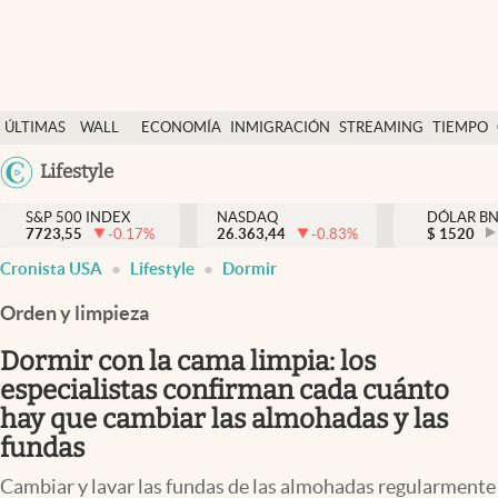
Últimas Noticias
ÚLTIMAS
WALL
ECONOMÍA
INMIGRACIÓN
STREAMING
TIEMPO
Finanzas y economía
NOTICIAS
STREET
Argentina
Lifestyle
Wall Street y dólar
Y
España
Inmigración
DÓLAR
S&P 500 INDEX
NASDAQ
DÓLAR B
7723,55
-0.17
%
26.363,44
-0.83
%
México
$
1520
Trending
Cronista USA
Lifestyle
Dormir
USA
Tiempo
Colombia
Orden y limpieza
Uruguay
Ciencia y salud
Dormir con la cama limpia: los
Espiritual
especialistas confirman cada cuánto
hay que cambiar las almohadas y las
Streaming
fundas
PC y mobile
Cambiar y lavar las fundas de las almohadas regularmente