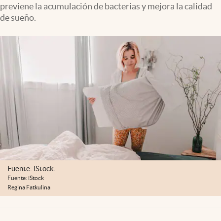
previene la acumulación de bacterias y mejora la calidad
Lifestyle
de sueño.
USA
Fuente: iStock.
Fuente: iStock
Regina Fatkulina