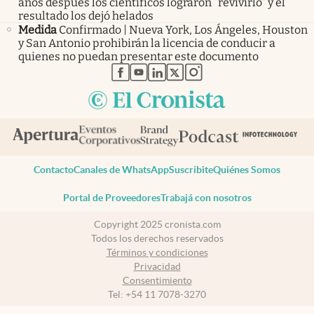
años después los científicos lograron “revivirlo” y el
resultado los dejó helados
Medida
Confirmado | Nueva York, Los Ángeles, Houston
y San Antonio prohibirán la licencia de conducir a
quienes no puedan presentar este documento
abre en nueva pestaña
abre en nueva pestaña
abre en nueva pestaña
abre en nueva pestaña
abre en nueva pestaña
Contacto
Canales de WhatsApp
Suscribite
Quiénes Somos
Portal de Proveedores
Trabajá con nosotros
Copyright 2025 cronista.com
Todos los derechos reservados
Términos y condiciones
Privacidad
Consentimiento
Tel:
+54 11 7078-3270