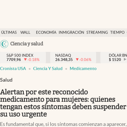
Últimas Noticias
ÚLTIMAS
WALL
ECONOMÍA
INMIGRACIÓN
STREAMING
TIEMPO
Finanzas y economía
NOTICIAS
STREET
Argentina
Ciencia y salud
Wall Street y dólar
Y
España
Inmigración
DÓLAR
S&P 500 INDEX
NASDAQ
DÓLAR B
7709,96
-0.18
%
26.348,35
-0.06
%
México
$
1520
Trending
Cronista USA
Ciencia Y Salud
Medicamento
USA
Tiempo
Colombia
Salud
Uruguay
Ciencia y salud
Alertan por este reconocido
Espiritual
medicamento para mujeres: quienes
tengan estos síntomas deben suspender
Streaming
su uso urgente
PC y mobile
Es fundamental que, si los síntomas comienzan a aparecer,