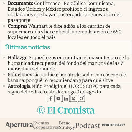
Documento
Confirmado | República Dominicana,
Estados Unidos y México prohíben el ingreso a
ciudadanos que hayan postergado la renovación del
pasaporte
Compras
Walmart le dice adiós a los carritos de
supermercado y hace oficial la remodelación de 650
locales en todo el país
Últimas noticias
Hallazgo
Arqueólogos encuentran el mayor tesoro de la
humanidad: recuperan del fondo del mar una de las 7
maravillas del mundo
Soluciones
Licuar bicarbonato de sodio con cáscara de
banana: por qué lo recomiendan y para qué sirve
Astrología
Niño Prodigio: el HORÓSCOPO para cada
signo del zodíaco este domingo 9 de agosto
abre en nueva pestaña
abre en nueva pestaña
abre en nueva pestaña
abre en nueva pestaña
abre en nueva pestaña