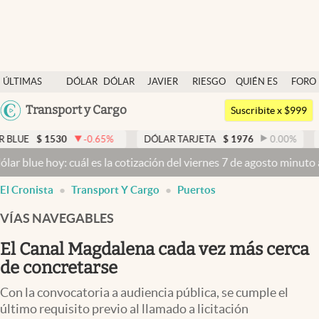
Últimas noticias
ÚLTIMAS
DÓLAR
DÓLAR
JAVIER
RIESGO
QUIÉN ES
FORO
Dólar
NOTICIAS
BLUE
MILEI
PAÍS
QUIÉN
Argentina
Transport y Cargo
Members
Suscribite x $999
España
Economía y Política
530
-0.65
%
DÓLAR TARJETA
$
1976
0.00
%
DÓLAR ME
México
y: cuál es la cotización del viernes 7 de agosto minuto a minuto
Dó
Finanzas y Mercados
USA
El Cronista
Transport Y Cargo
Puertos
Mercados Online
Colombia
Uruguay
VÍAS NAVEGABLES
Negocios
El Canal Magdalena cada vez más cerca
Columnistas
de concretarse
Otras secciones
Con la convocatoria a audiencia pública, se cumple el
Apertura
último requisito previo al llamado a licitación