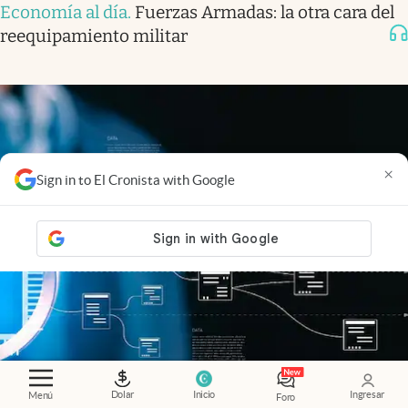
Economía al día
.
Fuerzas Armadas: la otra cara del
reequipamiento militar
×
Sign in to El Cronista with Google
Dolar
Inicio
Ingresar
Menú
Foro