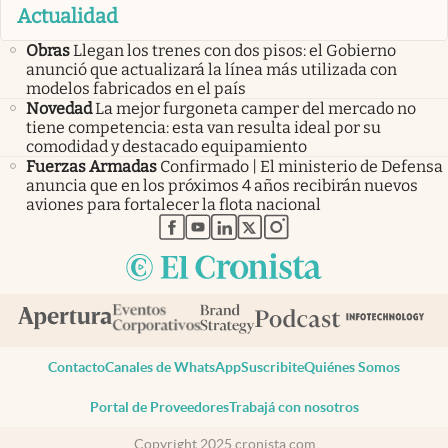
Actualidad
Obras
Llegan los trenes con dos pisos: el Gobierno
anunció que actualizará la línea más utilizada con
modelos fabricados en el país
Novedad
La mejor furgoneta camper del mercado no
tiene competencia: esta van resulta ideal por su
comodidad y destacado equipamiento
Fuerzas Armadas
Confirmado | El ministerio de Defensa
anuncia que en los próximos 4 años recibirán nuevos
aviones para fortalecer la flota nacional
abre en nueva pestaña
abre en nueva pestaña
abre en nueva pestaña
abre en nueva pestaña
abre en nueva pestaña
Contacto
Canales de WhatsApp
Suscribite
Quiénes Somos
Portal de Proveedores
Trabajá con nosotros
Copyright 2025 cronista.com