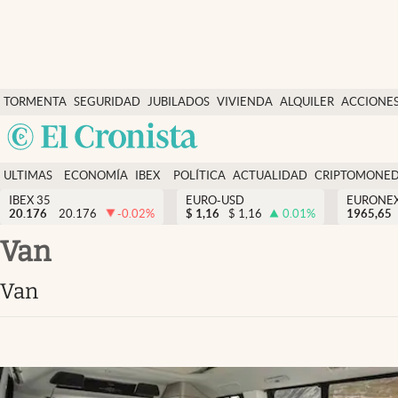
Últimas Noticias
TORMENTA
SEGURIDAD
JUBILADOS
VIVIENDA
ALQUILER
ACCIONE
Economía y finanzas
SOCIAL
Argentina
Política
España
Actualidad
ULTIMAS
ECONOMÍA
IBEX
POLÍTICA
ACTUALIDAD
CRIPTOMONE
México
NOTICIAS
Y
Y
IBEX 35
EURO-USD
EURONE
Criptomonedas
20.176
20.176
-0.02
%
$
1,16
$
1,16
0.01
%
USA
1965,65
FINANZAS
EURO
Colombia
van
España
Uruguay
van