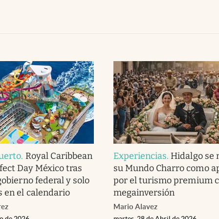
uerto
.
Royal Caribbean
Experiencias
.
Hidalgo se
fect Day México tras
su Mundo Charro como a
gobierno federal y solo
por el turismo premium 
s en el calendario
megainversión
rez
Mario Alavez
io de 2026
martes, 28 de Abril de 2026