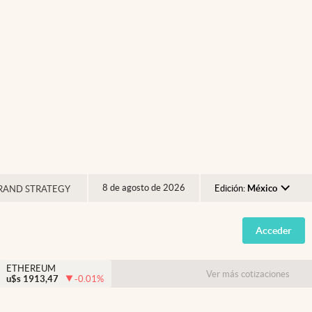
8 de agosto de 2026
Edición:
México
RAND STRATEGY
Argentina
Acceder
España
México
ETHEREUM
Ver más cotizaciones
u$s
1913,47
-0.01
%
USA
Colombia