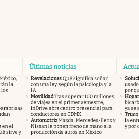
Últimas noticias
Actua
 México,
Revelaciones
Qué significa soñar
Soluc
rán la
con una ley, según la psicología y la
usado 
 los
IA
por q
Movilidad
Tras superar 100 millones
Hoga
de viajes en el primer semestre,
bicarb
parabrisas
inDrive abre centro presencial para
ya se 
endan
conductores en CDMX
Truco
Automotriz
Mazda, Mercedes-Benz y
la ent
 en el
Nissan le ponen freno de mano a la
y por
ué sirve y
producción de autos en México