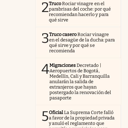
2
Truco
Rociar vinagre en el
parabrisas del coche: por qué
recomiendan hacerlo y para
qué sirve
3
Truco casero
Rociar vinagre
en el desagüe de la ducha: para
qué sirve y por qué se
recomienda
4
Migraciones
Decretado |
Aeropuertos de Bogotá,
Medellín, Cali y Barranquilla
anularán la salida de
extranjeros que hayan
postergado la renovación del
pasaporte
5
Oficial
La Suprema Corte falló
a favor de la propiedad privada
y anuló el reglamento que