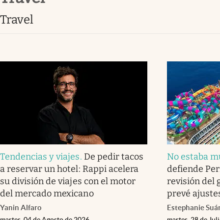
Clima
Travel
Espiritualidad
Mediakit
abre en nueva pestaña
Tendencias y viajes
.
De pedir tacos
No estaba m
a reservar un hotel: Rappi acelera
defiende Per
su división de viajes con el motor
revisión del 
del mercado mexicano
prevé ajuste
Yanin Alfaro
Estephanie Suá
martes, 04 de Agosto de 2026
martes, 28 de Jul