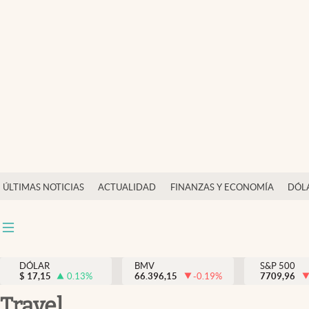
Últimas Noticias
Actualidad
Finanzas y economía
Dólar y mercados
Internacionales
Opinión
ÚLTIMAS NOTICIAS
ACTUALIDAD
FINANZAS Y ECONOMÍA
DÓL
Brand Strategy
Pc y celular
Vida y estilo
DÓLAR
BMV
S&P 500
$
17,15
0.13
%
66.396,15
-0.19
%
7709,96
Tv
Travel