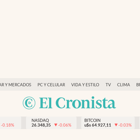
AR Y MERCADOS
PC Y CELULAR
VIDA Y ESTILO
TV
CLIMA
B
NASDAQ
BITCOIN
-0.18
%
26.348,35
-0.06
%
u$s
64.927,11
-0.03
%