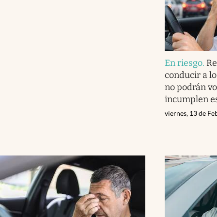
En riesgo
.
Re
conducir a l
no podrán vo
incumplen es
viernes, 13 de F