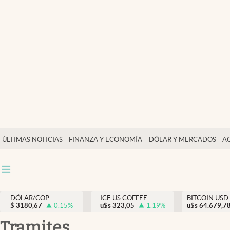
Finanzas y economía
Salud y nutrición
Vida espiritual
Actualidad
Tiempo libre
Dólar y mercados
ÚLTIMAS NOTICIAS
FINANZA Y ECONOMÍA
DÓLAR Y MERCADOS
A
Curiosidades
DÓLAR/COP
ICE US COFFEE
BITCOIN USD
$
3180,67
0.15
%
u$s
323,05
1.19
%
u$s
64.679,7
tramites