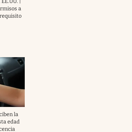
 EE.UU. |
rmisos a
requisito
ciben la
esta edad
icencia