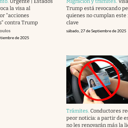
nto
.
Urgente | Estados
Migración y trámites
.
Visa
oca la visa al
Trump está revocando pe
or "acciones
quienes no cumplan este 
s" contra Trump
clave
poulos
sábado, 27 de Septiembre de 2025
ptiembre de 2025
Trámites
.
Conductores re
peor noticia: a partir de 
no les renovarán más la l