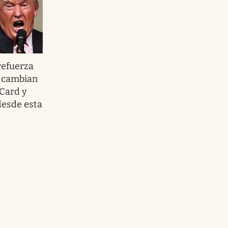
refuerza
: cambian
 Card y
desde esta