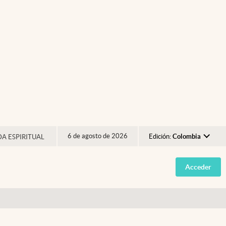
6 de agosto de 2026
Edición:
Colombia
DA ESPIRITUAL
Argentina
Acceder
España
México
USA
Colombia