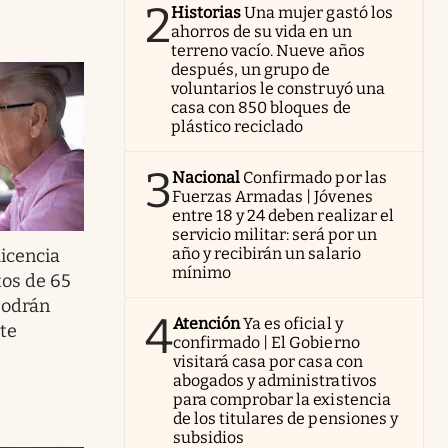
2
Historias
Una mujer gastó los
ahorros de su vida en un
terreno vacío. Nueve años
después, un grupo de
voluntarios le construyó una
casa con 850 bloques de
plástico reciclado
3
Nacional
Confirmado por las
Fuerzas Armadas | Jóvenes
entre 18 y 24 deben realizar el
servicio militar: será por un
año y recibirán un salario
licencia
mínimo
tos de 65
 podrán
4
Atención
Ya es oficial y
te
confirmado | El Gobierno
visitará casa por casa con
abogados y administrativos
para comprobar la existencia
de los titulares de pensiones y
subsidios