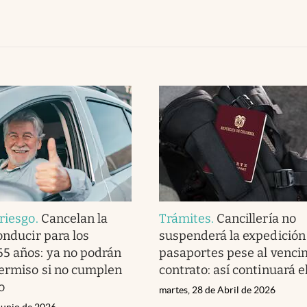
 riesgo
.
Cancelan la
Trámites
.
Cancillería no
onducir para los
suspenderá la expedición
5 años: ya no podrán
pasaportes pese al venci
ermiso si no cumplen
contrato: así continuará el
o
martes, 28 de Abril de 2026
Junio de 2026