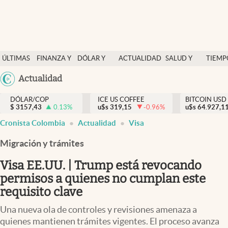
Finanzas y economía
ÚLTIMAS
FINANZA Y
DÓLAR Y
ACTUALIDAD
SALUD Y
TIEMP
Salud y nutrición
NOTICIAS
ECONOMÍA
MERCADOS
NUTRICIÓN
LIBRE
Argentina
Actualidad
Vida espiritual
España
Actualidad
DÓLAR/COP
ICE US COFFEE
BITCOIN USD
$
3157,43
0.13
%
u$s
319,15
-0.96
%
u$s
México
64.927,1
Tiempo libre
Cronista Colombia
Actualidad
Visa
USA
Dólar y mercados
Colombia
Migración y trámites
Uruguay
Curiosidades
Visa EE.UU. | Trump está revocando
permisos a quienes no cumplan este
Colombia
requisito clave
Una nueva ola de controles y revisiones amenaza a
quienes mantienen trámites vigentes. El proceso avanza