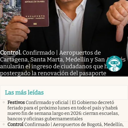
Control
.
Confirmado | Aeropuertos de
Cartagena, Santa Marta, Medellín y San Andrés
anularán el ingreso de ciudadanos que hayan
postergado la renovación del pasaporte
Las más leídas
Festivos
Confirmado y oficial | El Gobierno decretó
feriado para el próximo lunes en todo el país y habrá
nuevo fin de semana largo en 2026: cierran escuelas,
bancos y oficinas gubernamentales
Control
Confirmado | Aeropuertos de Bogotá, Medellín,