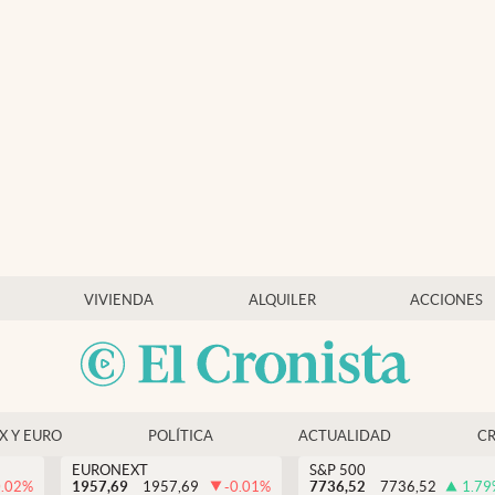
VIVIENDA
ALQUILER
ACCIONES
EX Y EURO
POLÍTICA
ACTUALIDAD
C
EURONEXT
S&P 500
0.02
%
1957,69
1957,69
-0.01
%
7736,52
7736,52
1.79