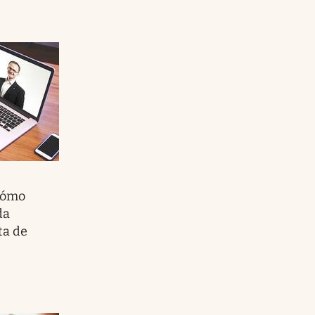
 Cómo
da
ta de