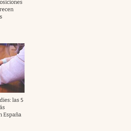
posiciones
frecen
s
dies: las 5
ás
en España