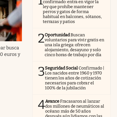
1
confirmado: entra en vigor la
ley que prohíbe mantener
perros y gatos de forma
habitual en balcones, sótanos,
terrazas y patios
2
Oportunidad
Buscan
voluntarios para vivir gratis en
una isla griega: ofrecen
ear busca
alojamiento, desayuno y solo
0 euros y
cinco horas de trabajo por día
3
Seguridad Social
Confirmado |
Los nacidos entre 1960 y 1970
tienen los años de cotización
necesarios para cobrar el
100% de la jubilación
4
Avance
Fracasaron al lanzar
dos millones de neumáticos al
océano: más de 50 años
después aún lidiamos con las