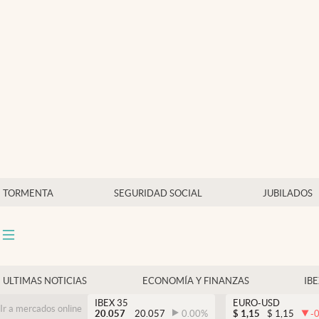
Últimas Noticias
Economía y finanzas
Política
Actualidad
Criptomonedas
TORMENTA
SEGURIDAD SOCIAL
JUBILADOS
ULTIMAS NOTICIAS
ECONOMÍA Y FINANZAS
IB
IBEX 35
EURO-USD
Ir a mercados online
20.057
20.057
0.00
%
$
1,15
$
1,15
-