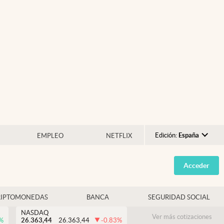
Edición:
España
EMPLEO
NETFLIX
Argentina
Acceder
España
México
RIPTOMONEDAS
BANCA
SEGURIDAD SOCIAL
USA
NASDAQ
Colombia
Ver más cotizaciones
%
26.363,44
26.363,44
-0.83
%