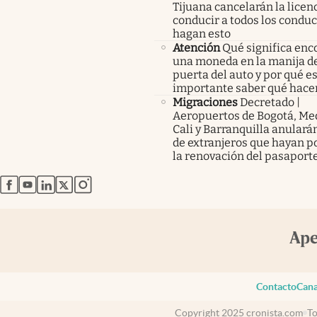
Tijuana cancelarán la licen
conducir a todos los condu
hagan esto
Atención
Qué significa enc
una moneda en la manija de
puerta del auto y por qué e
importante saber qué hace
Migraciones
Decretado |
Aeropuertos de Bogotá, Med
Cali y Barranquilla anularán
de extranjeros que hayan p
la renovación del pasaport
abre en nueva pestaña
abre en nueva pestaña
abre en nueva pestaña
abre en nueva pestaña
abre en nueva pestaña
Contacto
Cana
Copyright 2025 cronista.com
To