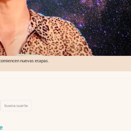
y comiencen nuevas etapas.
buena suerte
e