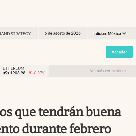
6 de agosto de 2026
Edición:
México
RAND STRATEGY
Argentina
Acceder
España
México
ETHEREUM
Ver más cotizaciones
u$s
1908,98
-0.37
%
USA
Colombia
Uruguay
nos que tendrán buena
ento durante febrero