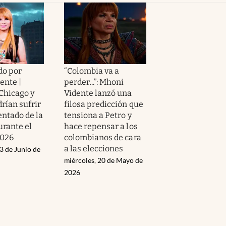
do por
“Colombia va a
ente |
perder...”: Mhoni
Chicago y
Vidente lanzó una
rían sufrir
filosa predicción que
entado de la
tensiona a Petro y
urante el
hace repensar a los
2026
colombianos de cara
a las elecciones
3 de Junio de
miércoles, 20 de Mayo de
2026