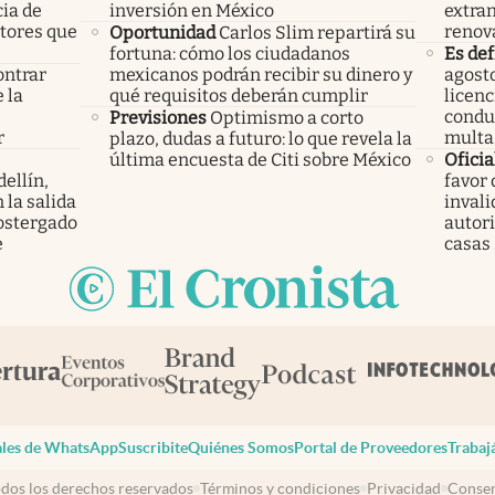
cia de
inversión en México
extran
ctores que
renov
Oportunidad
Carlos Slim repartirá su
fortuna: cómo los ciudadanos
Es def
ontrar
mexicanos podrán recibir su dinero y
agosto
 la
qué requisitos deberán cumplir
licenc
s
condu
Previsiones
Optimismo a corto
r
multa
plazo, dudas a futuro: lo que revela la
última encuesta de Citi sobre México
Oficia
ellín,
favor 
 la salida
invali
ostergado
autori
e
casas
les de WhatsApp
Suscribite
Quiénes Somos
Portal de Proveedores
Trabaj
dos los derechos reservados
Términos y condiciones
Privacidad
Consen