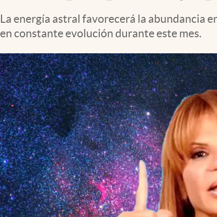
Clima
La energía astral favorecerá la abundancia e
Espiritualidad
en constante evolución durante este mes.
Mediakit
abre en nueva pestaña