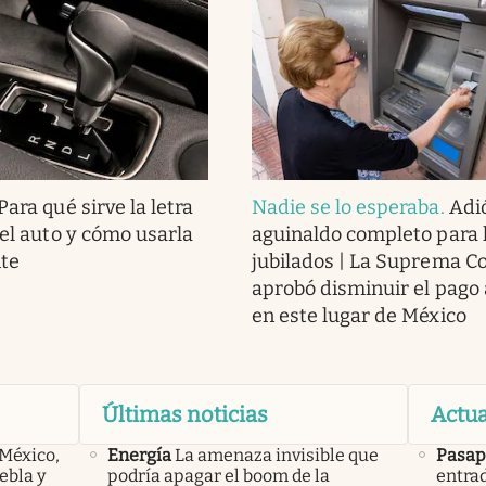
Para qué sirve la letra
Nadie se lo esperaba
.
Adió
del auto y cómo usarla
aguinaldo completo para 
te
jubilados | La Suprema C
aprobó disminuir el pago 
en este lugar de México
Últimas noticias
Actua
 México,
Energía
La amenaza invisible que
Pasap
ebla y
podría apagar el boom de la
entrad