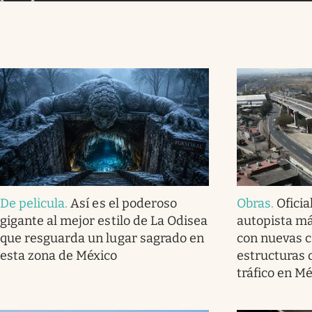
De pelicula
.
Así es el poderoso
Obras
.
Oficia
gigante al mejor estilo de La Odisea
autopista má
que resguarda un lugar sagrado en
con nuevas ca
esta zona de México
estructuras 
tráfico en M