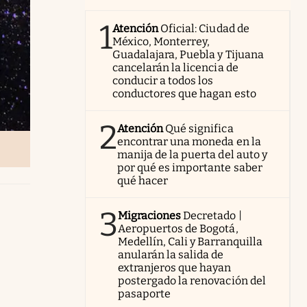
1
Atención
Oficial: Ciudad de
México, Monterrey,
Guadalajara, Puebla y Tijuana
cancelarán la licencia de
conducir a todos los
conductores que hagan esto
2
Atención
Qué significa
encontrar una moneda en la
manija de la puerta del auto y
por qué es importante saber
qué hacer
3
Migraciones
Decretado |
Aeropuertos de Bogotá,
Medellín, Cali y Barranquilla
anularán la salida de
extranjeros que hayan
postergado la renovación del
pasaporte