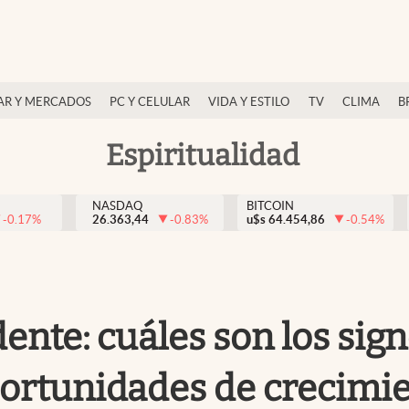
AR Y MERCADOS
PC Y CELULAR
VIDA Y ESTILO
TV
CLIMA
B
Espiritualidad
NASDAQ
BITCOIN
-0.17
%
26.363,44
-0.83
%
u$s
64.454,86
-0.54
%
nte: cuáles son los sig
portunidades de crecimi