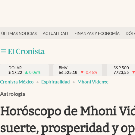
Últimas Noticias
ÚLTIMAS NOTICIAS
ACTUALIDAD
FINANZAS Y ECONOMÍA
DÓL
Actualidad
Finanzas y economía
Dólar y mercados
DÓLAR
BMV
S&P 500
Internacionales
$
17,22
0.06
%
66.525,18
-0.46
%
7723,55
Opinión
Cronista México
Espiritualidad
Mhoni Vidente
Brand Strategy
Astrología
Pc y celular
Horóscopo de Mhoni Vide
Vida y estilo
suerte, prosperidad y o
Tv