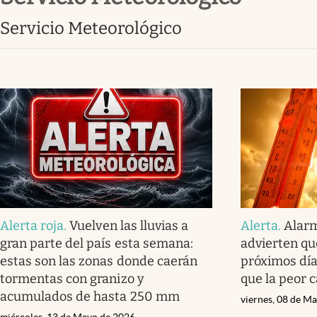
Clima
Servicio Meteorológico
Espiritualidad
Mediakit
abre en nueva pestaña
Alerta roja
.
Vuelven las lluvias a
Alerta
.
Alarm
gran parte del país esta semana:
advierten que
estas son las zonas donde caerán
próximos dí
tormentas con granizo y
que la peor c
acumulados de hasta 250 mm
viernes, 08 de M
miércoles, 13 de Mayo de 2026