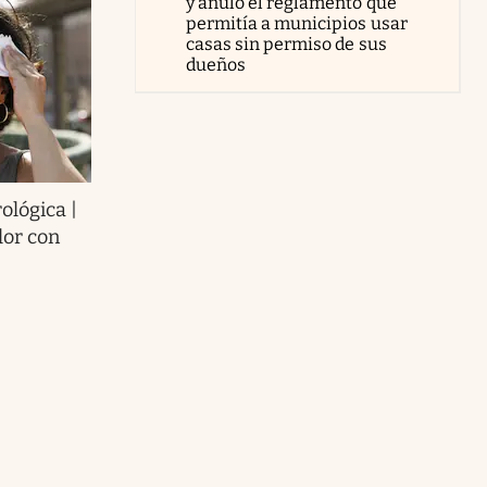
y anuló el reglamento que
permitía a municipios usar
casas sin permiso de sus
dueños
ológica |
lor con