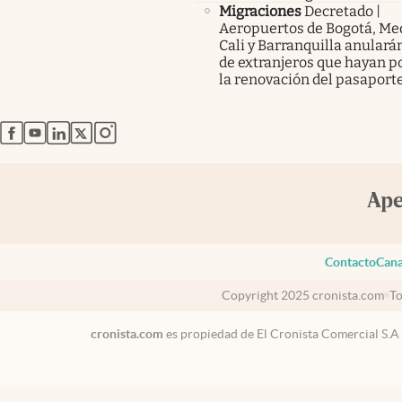
Migraciones
Decretado |
Aeropuertos de Bogotá, Med
Cali y Barranquilla anularán
de extranjeros que hayan p
la renovación del pasaport
abre en nueva pestaña
abre en nueva pestaña
abre en nueva pestaña
abre en nueva pestaña
abre en nueva pestaña
Contacto
Cana
Copyright 2025 cronista.com
To
cronista.com
es propiedad de El Cronista Comercial S.A