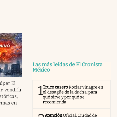
Uruguay
Las más leídas de El Cronista
México
úper El
1
Truco casero
Rociar vinagre en
r: vendría
el desagüe de la ducha: para
tóricas,
qué sirve y por qué se
recomienda
remas en
Atención
Oficial: Ciudad de