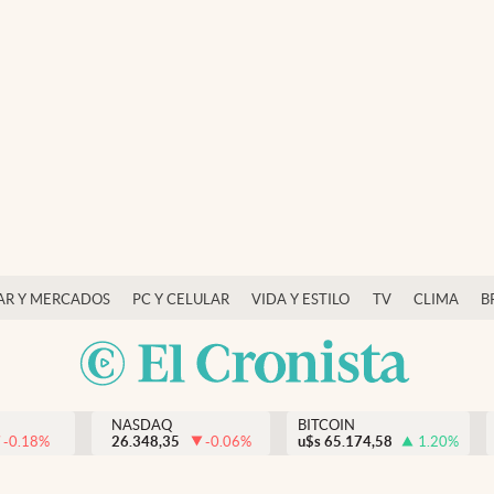
AR Y MERCADOS
PC Y CELULAR
VIDA Y ESTILO
TV
CLIMA
B
NASDAQ
BITCOIN
-0.18
%
26.348,35
-0.06
%
u$s
65.174,58
1.20
%