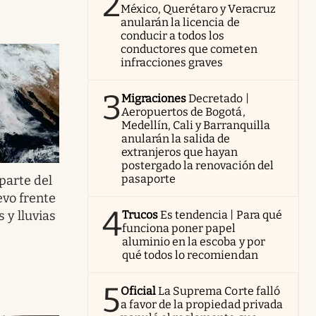
2
México, Querétaro y Veracruz
anularán la licencia de
conducir a todos los
conductores que cometen
infracciones graves
3
Migraciones
Decretado |
Aeropuertos de Bogotá,
Medellín, Cali y Barranquilla
anularán la salida de
extranjeros que hayan
postergado la renovación del
pasaporte
 parte del
evo frente
4
 y lluvias
Trucos
Es tendencia | Para qué
funciona poner papel
aluminio en la escoba y por
qué todos lo recomiendan
5
Oficial
La Suprema Corte falló
a favor de la propiedad privada