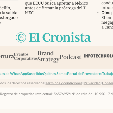
condu
que EEUU busca apretar a México
infrac
ellín,
antes de firmar la prórroga del T-
 la salida
MEC
Obra 
ostergado
Shein
e
megap
a Can
les de WhatsApp
Suscribite
Quiénes Somos
Portal de Proveedores
Trabaj
dos los derechos reservados
Términos y condiciones
Privacidad
Consen
 Registro de propiedad intelectual: 56576959
N° de edición: 10.950 - 7 