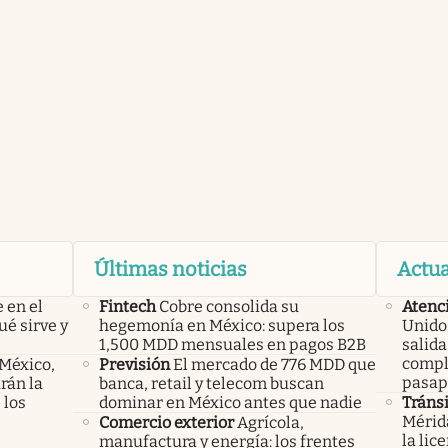
Últimas noticias
Actua
 en el
Fintech
Cobre consolida su
Atenc
ué sirve y
hegemonía en México: supera los
Unido,
1,500 MDD mensuales en pagos B2B
salid
compl
 México,
Previsión
El mercado de 776 MDD que
pasap
rán la
banca, retail y telecom buscan
 los
dominar en México antes que nadie
Tránsi
Mérid
Comercio exterior
Agrícola,
la lic
manufactura y energía: los frentes