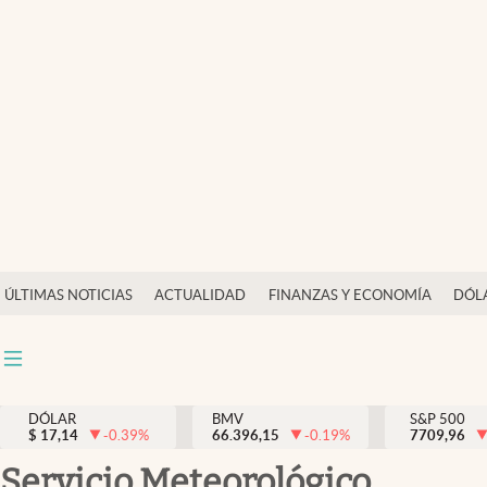
Últimas Noticias
Actualidad
Finanzas y economía
Dólar y mercados
Internacionales
Opinión
ÚLTIMAS NOTICIAS
ACTUALIDAD
FINANZAS Y ECONOMÍA
DÓL
Brand Strategy
Pc y celular
Vida y estilo
DÓLAR
BMV
S&P 500
$
17,14
-0.39
%
66.396,15
-0.19
%
7709,96
Tv
Servicio Meteorológico