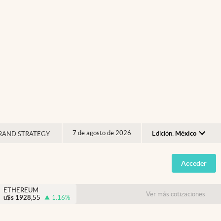
7 de agosto de 2026
Edición:
México
RAND STRATEGY
Argentina
Acceder
España
México
ETHEREUM
Ver más cotizaciones
u$s
1928,55
1.16
%
USA
Colombia